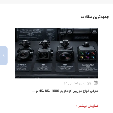
جدیدترین مقالات
›
29 اردیبهشت 1405
معرفی انواع دوربین کوادکوپتر 4K، 8K، 1080 و ...
ا
نمایش بیشتر
ن