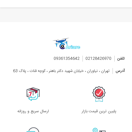
تلفن
02128426970
09361354642
آدرس
تهران ، نیاوران ، خیابان شهید دکتر باهنر ، کوچه قنات ، پلاک 63
پایین ترین قیمت بازار
ارسال سریع و روزانه