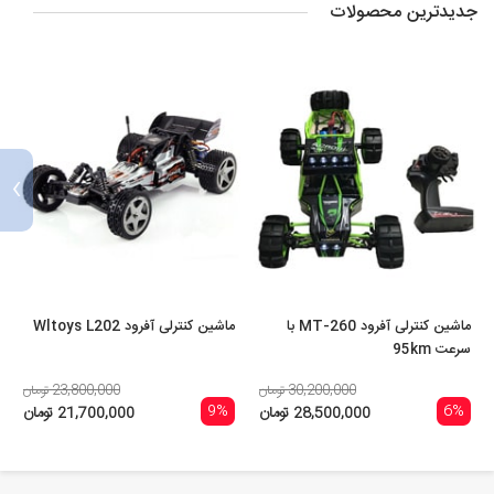
جدیدترین محصولات
›
ماشین کنترلی آفرود MT-260 با
ماشین کنترلی آفرود Wltoys L202
سرعت 95km
30,200,000 تومان
23,800,000 تومان
9%
6%
28,500,000 تومان
21,700,000 تومان