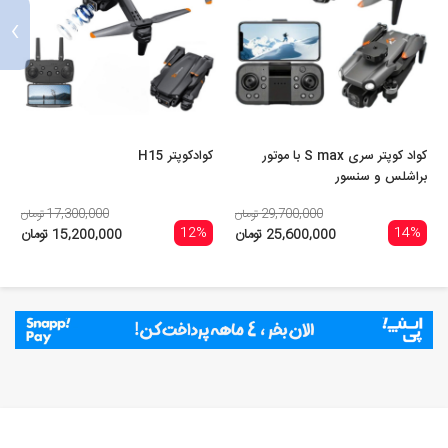
›
کواد کوپتر سری S max با موتور
کوادکوپتر H15
براشلس و سنسور
29,700,000 تومان
17,300,000 تومان
12%
14%
25,600,000 تومان
15,200,000 تومان