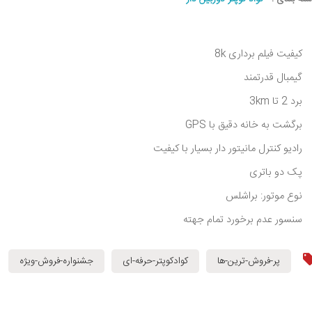
کیفیت فیلم برداری 8k
گیمبال قدرتمند
برد 2 تا 3km
برگشت به خانه دقیق با GPS
رادیو کنترل مانیتور دار بسیار با کیفیت
پک دو باتری
نوع موتور: براشلس
سنسور عدم برخورد تمام جهته
پر-فروش-ترین-ها
کوادکوپتر-حرفه-ای
جشنواره-فروش-ویژه