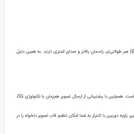
مدل SG103 مجهز به موتورهای براشلس (Brushless) بسیار پرقدرت و با کیفیت می باشد. این نوع موتورها نسبت به مدل‌های براش (Brushed) عمر طولانی‌تر، راندمان بالاتر و صدای کمتری دارند. به همین دلیل
یکی از مزایای برجسته کواد کوپتر SG103 PRO، برد کنترل 2000 تا 3000 متر است. این عدد برای یک پهپاد در این رده قیمتی، کاملاً قابل توجه است. همچنین با پشتیبانی از ارسال تصویر هم‌زمان با تکنولوژی 5G،
، قدرت سیگنال و موقعیت GPS را نشان می‌دهد. همچنین قابلیت تغییر زاویه دوربین با کنترلر به شما امکان تنظیم قاب تصویر دلخواه را در