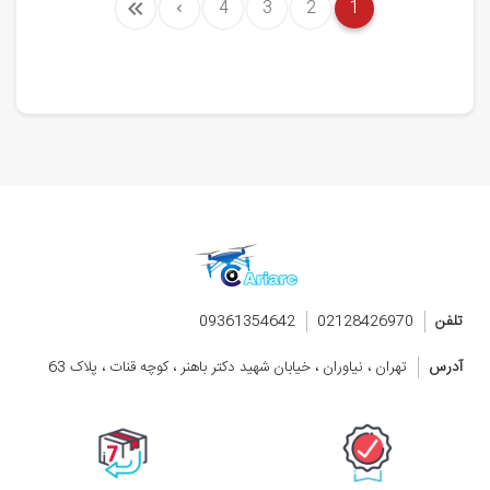
4
3
2
1
تلفن
02128426970
09361354642
آدرس
تهران ، نیاوران ، خیابان شهید دکتر باهنر ، کوچه قنات ، پلاک 63