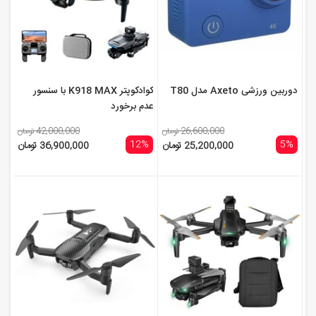
دوربین ورزشی Axeto مدل T80
کوادکوپتر K918 MAX با سنسور
عدم برخورد
26,600,000 تومان
42,000,000 تومان
12%
5%
25,200,000 تومان
36,900,000 تومان