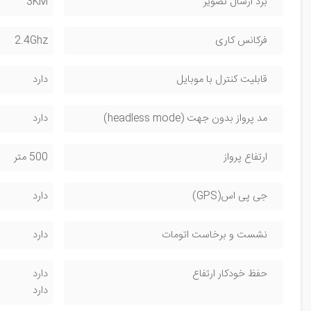
برد ارسال تصویر
3KM
فرکانس کاری
2.4Ghz
قابلیت کنترل با موبایل
دارد
مد پرواز بدون جهت (headless mode)
دارد
ارتفاع پرواز
500 متر
جی پی اس(GPS)
دارد
نشست و برخاست اتومات
دارد
حفظ خودکار ارتفاع
دارد
دارد