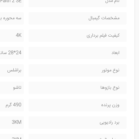
نام مدل
Faith 2 SE
مشخصات گیمبال
سه محوره با سیستم ELS ، با 
کیفیت فیلم برداری
4K
ابعاد
24*28 سانتی متر
نوع موتور
براشلس
نوع بازوها
تاشو
وزن پرنده
490 گرم
برد رادیویی
3KM