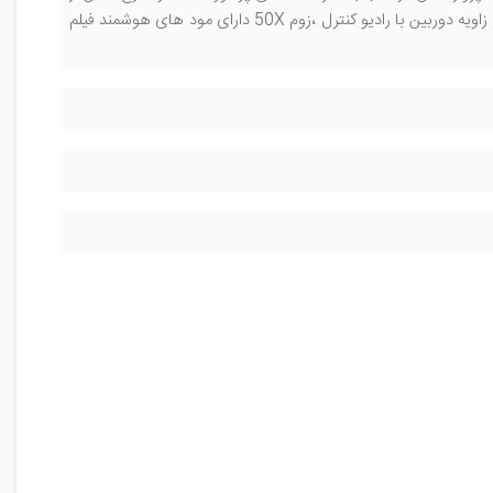
برد ، لنزSONY ، سنسور التراسونیک ، هشدار اتمام باتری ،تنظیم سرعت ، مسیر دهی ، تغییر زاویه دوربین با رادیو کنترل ،زوم 50X دارای مود های هوشمند فیلم