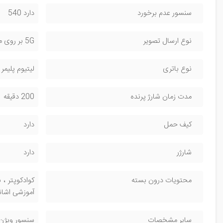
سنسور عدم برخورد
دارد 540
نوع ارسال تصویر
5G بر روی موبایل - بالاترین سرعت انتقال تصاویر به کمک کابل دیجتال – رم خور
نوع باتری
لیتیوم پلیمر دو سل 0
مدت زمان شارژ پرنده
200 دقیقه
کیف حمل
دارد
شارژر
دارد
محتویات درون بسته
کوادکوپتر ، 
آموزشی اشان
سایر مشخصات