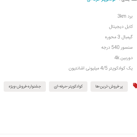
برد 3km
کابل دیجیتال
گیمبال 3 محوره
سنسور 540 درجه
دوربین 4k
یک کوادکوپتر 4/5 میلیونی اشانتیون
پر-فروش-ترین-ها
کوادکوپتر-حرفه-ای
جشنواره-فروش-ویژه