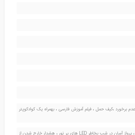
ر عدم برخورد ،کیف حمل ، فیلم آموزش فارسی ، بهمراه یک کوادکوپتر
سنسور ویژن ، چرخش دور سوژه ، تعقیب سوژه ، عکس و فیلم گرفتن با نشان دادن دست ، پرواز آسان در شب بخاطر LED های پر نور ، هشدار خارج شدن از