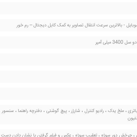
340 میلی آمپر
باتری ، ملخ یدک ، رادیو کنترل ، شارژر ، پیچ گوشتی ، دفترچه راهنما ، سنسو
تیون