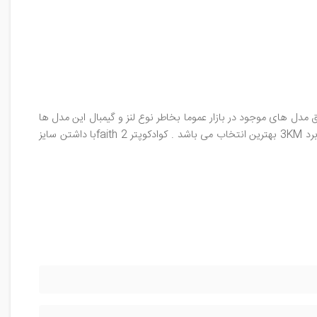
 مدل های موجود در بازار عموما بخاطر نوع لنز و گیمبال این مدل ها
می باشد. با داشتن یک گیمبال 3 محوره هیچ نگرانی برای ثبت تصاویر نخواهید داشت. هلی شات FAITH 2 SE با لنز سونی ، گیمبال 3 محوره و برد 3KM بهترین انتخاب می باشد . کوادکوپتر faith 2با داشتن سایز