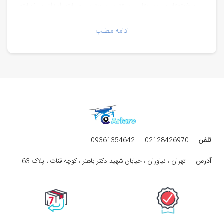
زیرساخت‌ها، بازرسی‌های صنعتی و حتی عملیات امداد و نجات،
نیازهای حرفه‌ ای بسیاری را برطرف کرده است. کوادکوپتر حرفه ‌ای با
ادامه مطلب
ویژگی‌های منحصر به فردی مانند پرواز خودکار، سیستم بازگشت به
نقطه‌ی شروع و قابلیت پرواز در شرایط جوی مختلف، به ابزاری
ضروری برای هر کاربر حرفه‌ای تبدیل شده است. در خرید کوادکوپتر
حرفه‌ ای، توجه به عواملی مانند کیفیت دوربین، مدت زمان پرواز،
مسافت پروازی و قابلیت‌های ویژه همچون پردازش داده‌های
سه‌بعدی و نقشه‌برداری از اهمیت ویژه‌ای برخوردار است. این
ویژگی‌ها باعث می‌شود تا کوادکوپتر حرفه‌ ای نه تنها برای سرگرمی و
عکاسی هوایی، بلکه برای پروژه‌های تجاری و صنعتی نیز به انتخابی
تلفن
02128426970
09361354642
بی‌نظیر تبدیل شود. اگر به دنبال بهبود کیفیت پروژه‌های خود و
بهره‌مندی از توانایی‌های منحصر به فرد کوادکوپتر حرفه‌ای هستید،
آدرس
تهران ، نیاوران ، خیابان شهید دکتر باهنر ، کوچه قنات ، پلاک 63
انتخاب این پهپادها می‌تواند گامی مؤثر در راستای ارتقاء کار شما
باشد.
کوادکوپتر حرفه ای چیست؟