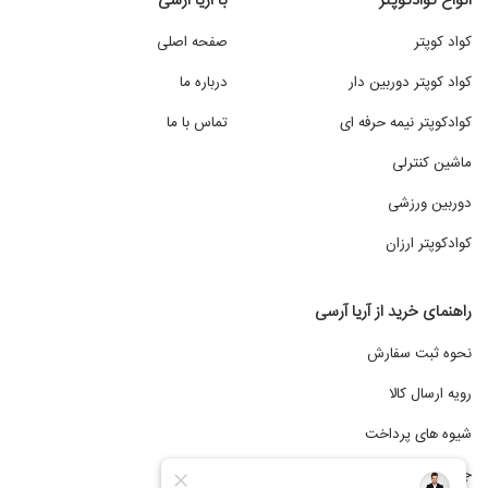
انواع کوادکوپتر
با آریا آرسی
بازرسی زیرساخت‌ها و عملیات امداد و نجات ایده‌آل می‌سازد
.
کواد کوپتر
صفحه اصلی
از دیگر ویژگی‌های مهم این پهپادها می‌توان به مدت زمان پرواز
کواد کوپتر دوربین دار
درباره ما
طولانی، پایداری پرواز بالا، و قابلیت حمل تجهیزات تخصصی
کوادکوپتر نیمه حرفه ای
تماس با ما
اشاره کرد. کوادکوپترهای حرفه ‌ای معمولاً از باتری‌های قدرتمند
ماشین کنترلی
بهره می‌برند که امکان پرواز طولانی‌تری را در اختیار کاربران قرار
دوربین ورزشی
می‌دهند و از فناوری‌هایی مانند سیستم‌های شبیه‌سازی شرایط
جوی برای مقابله با شرایط سخت جوی و محیطی استفاده
کوادکوپتر ارزان
می‌کنند
.
راهنمای خرید از آریا آرسی
نحوه ثبت سفارش
جدول پر فروش ترین های کواد کوپتر حرفه
رویه ارسال کالا
ای
شیوه های پرداخت
جشنواره فروش اقساطی