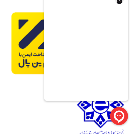
مدل کوادکوپتر
قیمت
ویژگی‌ها
دوربین 4K، سیستم ناوبری
کوادکوپتر حرفه‌ای
31,200,000
پیشرفته، مدت زمان پرواز
DIVA
تومان
طولانی
کواد کوپتر حرفه‌ای
دوربین 4K، سیستم GPS،
39,700,000
ARNO MAX
طراحی مقاوم، قابلیت
تومان
PLUS
تشخیص موانع
کوادکوپتر
دوربین 4K، سیستم
43,200,000
HUBSAN ZINO
پایدارسازی پرواز، قابلیت
تومان
PRO PLUS
پرواز در مسافت‌های طولانی
دوربین 4K، مدت زمان پرواز
کوادکوپتر CK19
22,000,000
مناسب، طراحی فشرده و
PRO
تومان
مقاوم
دوربین 4K، سیستم‌های
هلی شات SJRC
34,900,000
پیشرفته ناوبری، قابلیت