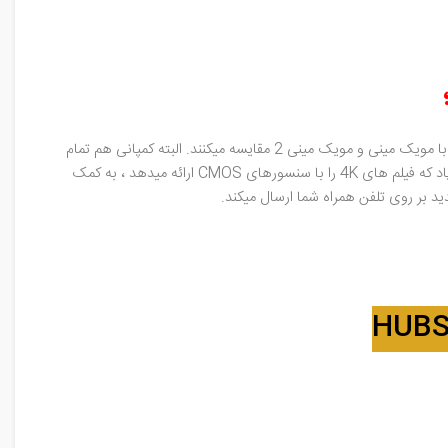
کمپانی Husban که چند ماه اخیر فعالیتی از آن ندیده ایم، اکنون با زینو پرو پلاس بازگشت. محصولی جذاب با لنز sony که طرفداران هلیشات آن را با مویک مینی و مویک مینی 2 مقایسه میکنند. البته کمپانی هم تمام
تلاش خود را کرده تا این محصول را مشابه با سری پهپادهای مینی 2 ارائه دهد که شاخصه بارز آن هم وزن 249 گرمی کوادکوپتر می باشد. این پهپاد که فیلم های 4K را با سنسورهای CMOS ارائه میدهد ، به کمک
 بر روی تلفن همراه شما ارسال میکند.