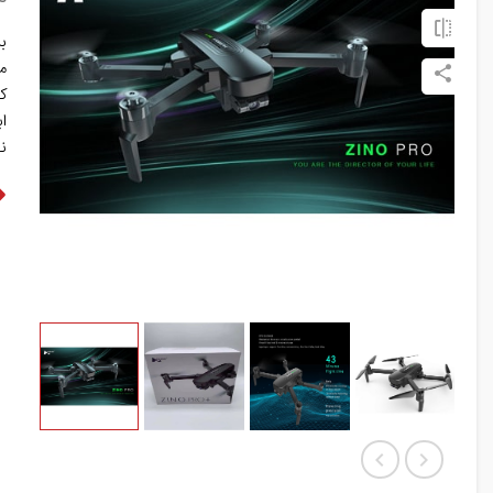
برن
مد
کی
ابعاد 25
نو