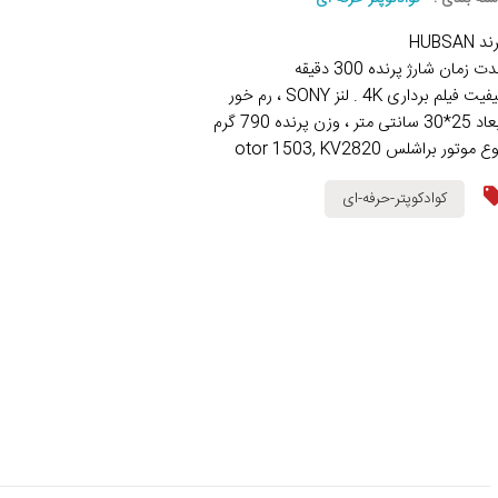
د HUBSAN
ت زمان شارژ پرنده 300 دقیقه
فیت فیلم برداری 4K . لنز SONY ، رم خور
*30 سانتی متر ، وزن پرنده 790 گرم
ع موتور براشلس otor 1503, KV2820
کوادکوپتر-حرفه-ای