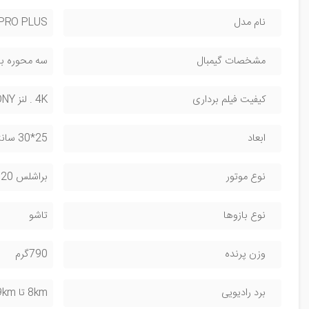
نام مدل
 PRO PLUS
مشخصات گیمبال
سه محوره با سیستم ESC با 
کیفیت فیلم برداری
4K . لنز SONY ، رم خور
ابعاد
25*30 سانتی متر
نوع موتور
براشلس otor 1503, KV2820
نوع بازوها
تاشو
وزن پرنده
790گرم
برد رادیویی
8km تا 9km متر