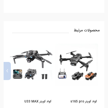
محصولات مرتبط
›
کواد کوپتر s165 pro
کواد کوپتر U33 MAX
کواد کو