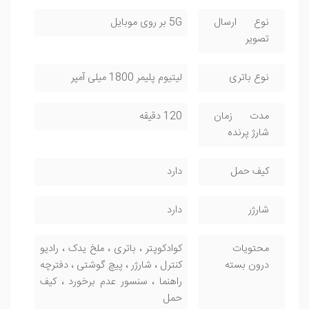
نوع ارسال
5G بر روی موبایل
تصویر
نوع باتری
لیتیوم پلیمر 1800 میلی آمپر
مدت زمان
120 دقیقه
شارژ پرنده
کیف حمل
دارد
شارژر
دارد
محتویات
کوادکوپتر ، باتری ، ملخ یدک ، رادیو
درون بسته
کنترل ، شارژر ، پیچ گوشتی ، دفترچه
راهنما ، سنسور عدم برخورد ، کیف
حمل