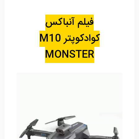
فیلم آنباکس
کوادکوپتر M10
MONSTER