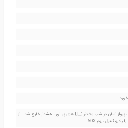
خورد
سنسور ویژن ، چرخش دور سوژه ، تعقیب سوژه ، عکس و فیلم گرفتن با نشان دادن دست ، پرواز آسان در شب بخاطر LED های پر نور ، هشدار خارج شدن از
ادیو کنترل ،زوم 50X