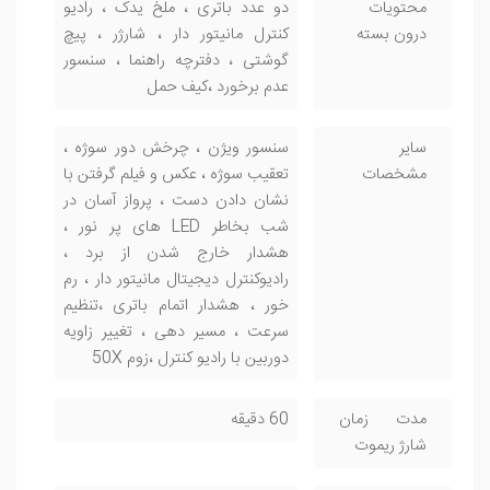
محتویات
دو عدد باتری ، ملخ یدک ، رادیو
درون بسته
کنترل مانیتور دار ، شارژر ، پیچ
گوشتی ، دفترچه راهنما ، سنسور
عدم برخورد ،کیف حمل
سایر
سنسور ویژن ، چرخش دور سوژه ،
مشخصات
تعقیب سوژه ، عکس و فیلم گرفتن با
نشان دادن دست ، پرواز آسان در
شب بخاطر LED های پر نور ،
هشدار خارج شدن از برد ،
رادیوکنترل دیجیتال مانیتور دار ، رم
خور ، هشدار اتمام باتری ،تنظیم
سرعت ، مسیر دهی ، تغییر زاویه
دوربین با رادیو کنترل ،زوم 50X
مدت زمان
60 دقیقه
شارژ ریموت