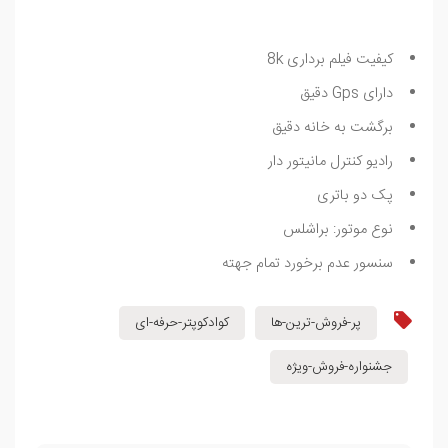
کیفیت فیلم برداری 8k
دارای Gps دقیق
برگشت به خانه دقیق
رادیو کنترل مانیتور دار
پک دو باتری
نوع موتور: براشلس
سنسور عدم برخورد تمام جهته
پر-فروش-ترین-ها
کوادکوپتر-حرفه-ای
جشنواره-فروش-ویژه