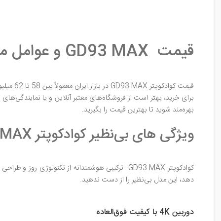
قیمت GD93 MAX و عوامل موثر بر آن
قیمت کوادکوپتر GD93 MAX در بازار ایران معمولاً بین 58 تا 62 میلیون تومان متغیر است. با توجه به امکانات و کیفیت این پهپاد، این قیمت بسیار رقابتی و مقرون به صرفه است.
برای خرید، بهتر است از فروشگاه‌های معتبر آنلاین و یا نمایندگی‌ها
بهره‌مند شوید تا بهترین قیمت را بگیرید.
ویژگی‌ های بی‌نظیر کوادکوپتر GD93 MAX، پروازی فراتر از تصور
کوادکوپتر GD93 MAX ترکیبی هوشمندانه از تکنولوژی
دهد، این مدل بی‌نظیر را از دست ندهید.
دوربین 4K با کیفیت فوق‌العاده