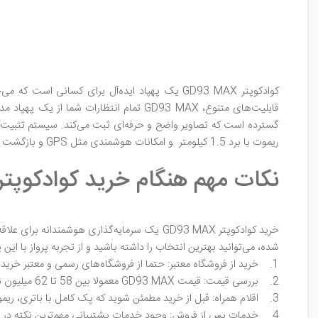
کوادکوپتر GD93 MAX یک پهپاد ایده‌آل برای کسان
قابلیت‌های متنوع، GD93 MAX تمام انتظارات شما از یک پهپاد مدرن را برآورده می‌کند.
ریموت با برد 1.5 کیلومتر و امکانات هوشمندی مثل GPS و بازگشت خودکار، این پهپاد حتی برای مبتدی‌ها با حالت‌های پرواز هوشمند بسیار مناسب است.
نکات مهم هنگام خرید کوادکوپتر D93 MAX
خرید کوادکوپتر GD93 MAX یک سرمایه‌گذاری هو
شده، می‌توانید بهترین انتخاب را داشته باشید و از تجربه پرواز با این پ
1. خرید از فروشگاه معتبر: حتما از فروشگاه‌های رسمی و معتبر خرید کنید تا از اصالت کالا و خدمات پس از فروش مطمئن باشید.
2. بررسی قیمت: قیمت GD93 MAX معمولا بین 58 تا 62 میلیون تومان است. مراقب قیمت‌های بسیار پایین باشید، چون ممکن است کالا تقلبی یا بدون گارانتی باشد.
3. اقلام همراه: قبل از خرید مطمئن شوید که پک کامل با باتری، ریموت کنترل، کابل شارژ و دفترچه راهنما را دریافت می‌کنید.
4. خدمات پس از فروش: وجود خدمات پشتیبانی مهم‌ترین نکته در خرید تجهیزات الکترونیکی است که خیالتان را راحت می‌کند.