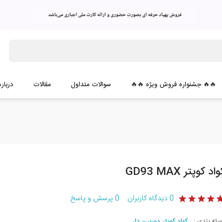
🔥🔥 جشنواره فروش ویژه 🔥🔥
سوالات متداول
مقالات
درباره
اد کوپتر GD93 MAX
0
دیدگاه کاربران
0
پرسش و پاسخ
سته بندی :
کواد کوپتر دوربین دار