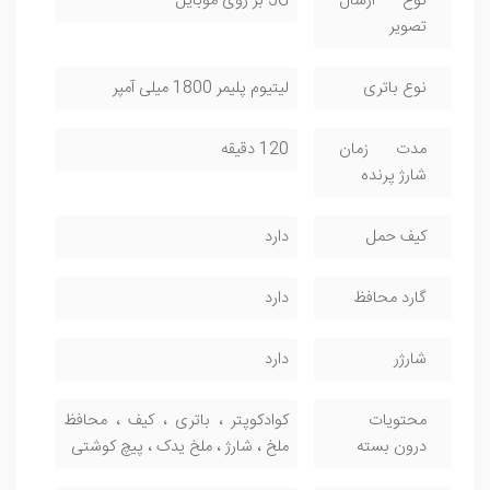
نوع ارسال
5G بر روی موبایل
تصویر
نوع باتری
لیتیوم پلیمر 1800 میلی آمپر
مدت زمان
120 دقیقه
شارژ پرنده
کیف حمل
دارد
گارد محافظ
دارد
شارژر
دارد
محتویات
کوادکوپتر ، باتری ، کیف ، محافظ
درون بسته
ملخ ، شارژ ، ملخ یدک ، پیچ کوشتی