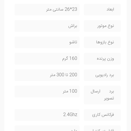
ابعاد
23*26 سانتی متر
نوع موتور
براش
نوع بازوها
تاشو
وزن پرنده
160 گرم
برد رادیویی
200 تا 300 متر
برد ارسال
100 متر
تصویر
فرکانس کاری
2.4Ghz