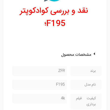
نقد و بررسی کوادکوپتر
F195
؛
مشخصات محصول
برند
ZFR
نام مدل
F195
کیفیت فیلم
4k
برداری