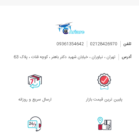
تلفن
02128426970
09361354642
آدرس
تهران ، نیاوران ، خیابان شهید دکتر باهنر ، کوچه قنات ، پلاک 63
پایین ترین قیمت بازار
ارسال سریع و روزانه