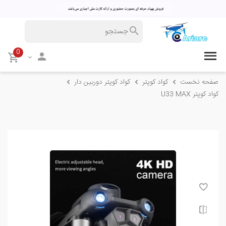
0
صفحه نخست
کواد کوپتر
کواد کوپتر دوربین دار
کواد کوپتر U33 MAX