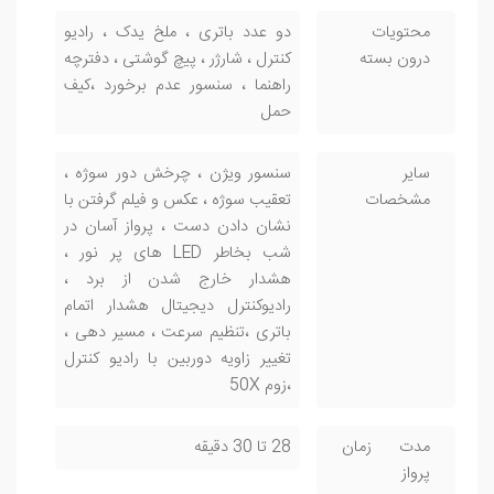
محتویات
دو عدد باتری ، ملخ یدک ، رادیو
درون بسته
کنترل ، شارژر ، پیچ گوشتی ، دفترچه
راهنما ، سنسور عدم برخورد ،کیف
حمل
سایر
سنسور ویژن ، چرخش دور سوژه ،
مشخصات
تعقیب سوژه ، عکس و فیلم گرفتن با
نشان دادن دست ، پرواز آسان در
شب بخاطر LED های پر نور ،
هشدار خارج شدن از برد ،
رادیوکنترل دیجیتال هشدار اتمام
باتری ،تنظیم سرعت ، مسیر دهی ،
تغییر زاویه دوربین با رادیو کنترل
،زوم 50X
مدت زمان
28 تا 30 دقیقه
پرواز