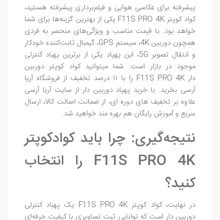
پیشرفته برای عکاسی هوایی و فیلم‌برداری پیشرفته هستید،
کواد کوپتر F11S PRO 4K یکی از بهترین گزینه‌ها برای شما
خواهد بود. با قیمت مناسب و ویژگی‌های منحصر به فردی
همچون دوربین 4K، سیستم GPS، گیمبال ثابت‌کننده خودکار
و انتقال تصویر 5G، این پهپاد یکی از برترین پهباد کنترلی
موجود در بازار است. شما میتوانید کواد کوپتر دوربین
دار F11S PRO 4K را با ۱۱ درصد تخفیف از فروشگاه آریا
آرسی بخرید. با خرید پهپاد دوربین دار از سایت آریا آرسی
علاوه بر تخفیف های دوره ای، از ضمانت اصالت کالا، ارسال
سریع و آموزش رایگان هم بهره مند خواهید شد.
نتیجه‌گیری: چرا باید کوادکوپتر
F11S PRO 4K را انتخاب
کنید؟
در نهایت، کواد کوپتر F11S PRO 4K یک پهباد کنترلی
دوربین دار است که توانایی ثبت تصاویری با کیفیت حرفه‌ای