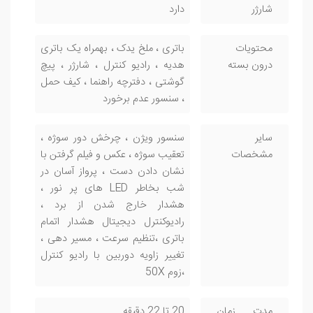
شارژر
دارد
محتویات
باتری ، ملخ یدک ، بهمراه یک باتری
درون بسته
هدیه ، رادیو کنترل ، شارژر ، پیچ
گوشتی ، دفترچه راهنما ، کیف حمل
، سنسور عدم برخورد
سایر
سنسور ویژن ، چرخش دور سوژه ،
مشخصات
تعقیب سوژه ، عکس و فیلم گرفتن با
نشان دادن دست ، پرواز آسان در
شب بخاطر LED های پر نور ،
هشدار خارج شدن از برد ،
رادیوکنترل دیجیتال هشدار اتمام
باتری ،تنظیم سرعت ، مسیر دهی ،
تغییر زاویه دوربین با رادیو کنترل
،زوم 50X
مدت زمان
20 تا 22 دقیقه