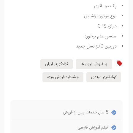
پک دو باتری
نوع موتور: براشلس
دارای GPS
سنسور عدم برخورد
دوربین 3 لنز نسل جدید
پر-فروش-ترین-ها
کوادکوپتر-ارزان
کوادکوپتر-مبتدی
جشنواره-فروش-ویژه
5 سال خدمات پس از فروش
فیلم آموزش فارسی