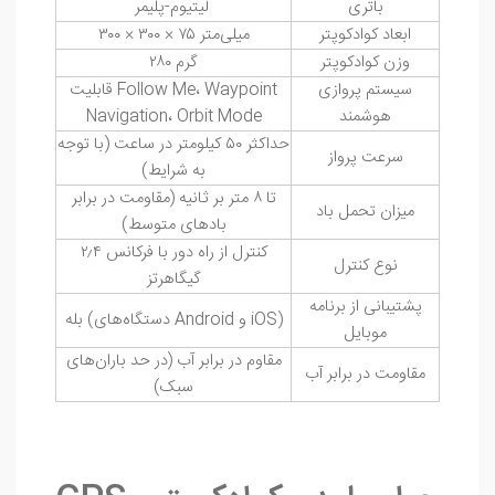
باتری
لیتیوم-پلیمر
ابعاد کوادکوپتر
۳۰۰ × ۳۰۰ × ۷۵ میلی‌متر
وزن کوادکوپتر
۲۸۰ گرم
سیستم پروازی
قابلیت Follow Me، Waypoint
هوشمند
Navigation، Orbit Mode
حداکثر ۵۰ کیلومتر در ساعت (با توجه
سرعت پرواز
به شرایط)
تا ۸ متر بر ثانیه (مقاومت در برابر
میزان تحمل باد
بادهای متوسط)
کنترل از راه دور با فرکانس ۲٫۴
نوع کنترل
گیگاهرتز
پشتیبانی از برنامه
بله (دستگاه‌های Android و iOS)
موبایل
مقاوم در برابر آب (در حد باران‌های
مقاومت در برابر آب
سبک)