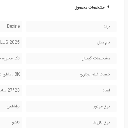
مشخصات محصول
برند
Bexine
نام مدل
PLUS 2025
مشخصات گیمبال
تک محوره با سیستم ESC ، با
کیفیت فیلم برداری
8K . دارای دو عدد دوربین
ابعاد
23*27 سانتی متر
نوع موتور
براشلس
نوع بازوها
تاشو