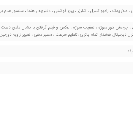
 ، ملخ یدک ، رادیو کنترل ، شارژر ، پیچ گوشتی ، دفترچه راهنما ، سنسور عدم ب
ترل دیجیتال هشدار اتمام باتری ،تنظیم سرعت ، مسیر دهی ، تغییر زاویه دوربین با ر