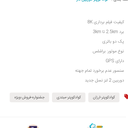
کیفیت فیلم برداری 8K
برد 2.5km تا 3km
پک دو باتری
نوع موتور: براشلس
دارای GPS
سنسور عدم برخورد تمام جهته
دوربین 2 لنز نسل جدید
کوادکوپتر-ارزان
کوادکوپتر-مبتدی
جشنواره-فروش-ویژه