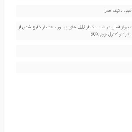
رخورد ، کیف حمل
سنسور ویژن ، چرخش دور سوژه ، تعقیب سوژه ، عکس و فیلم گرفتن با نشان دادن دست ، پرواز آسان در شب بخاطر LED های پر نور ، هشدار خارج شدن از
ادیو کنترل ،زوم 50X