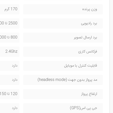
وزن پرنده
170 گرم
برد رادیویی
2500 تا 3000 متر
برد ارسال تصویر
800 تا 1000 متر
فرکانس کاری
2.4Ghz
قابلیت کنترل با موبایل
دارد
مد پرواز بدون جهت (headless mode)
دارد
ارتفاع پرواز
120 تا 150 متر
جی پی اس(GPS)
دارد