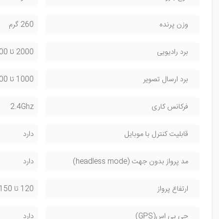
وزن پرنده
260 گرم
برد رادیویی
2000 تا 3000 متر
برد ارسال تصویر
1000 تا 1500 متر
فرکانس کاری
2.4Ghz
قابلیت کنترل با موبایل
دارد
مد پرواز بدون جهت (headless mode)
دارد
ارتفاع پرواز
120 تا 150 متر
جی پی اس(GPS)
دارد