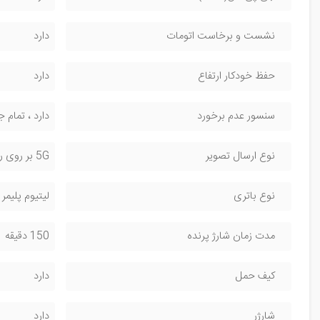
نشست و برخاست اتومات
دارد
حفظ خودکار ارتفاع
دارد
سنسور عدم برخورد
دارد ، تمام 
نوع ارسال تصویر
5G بر روی رادیو کنترل ، ذخیره بر روی رم
نوع باتری
لیتیوم پلیمر 3000 میلی آمپر
مدت زمان شارژ پرنده
150 دقیقه
کیف حمل
دارد
شارژر
دارد