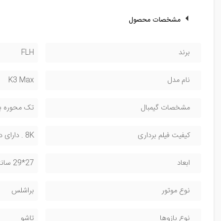
مشخصات محصول
برند
FLH
نام مدل
K3 Max
مشخصات گیمبال
تک محوره با سیستم ESC ، با
کیفیت فیلم برداری
8K . دارای دو عدد دوربین ، رم خور
ابعاد
27*29 سانتی متر
نوع موتور
براشلس
نوع بازوها
تاشو