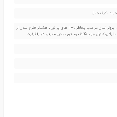
رخورد ، کیف حمل
سنسور ویژن ، چرخش دور سوژه ، تعقیب سوژه ، عکس و فیلم گرفتن با نشان دادن دست ، پرواز آسان در شب بخاطر LED های پر نور ، هشدار خارج شدن از
رادیو مانیتور دار با کیفیت