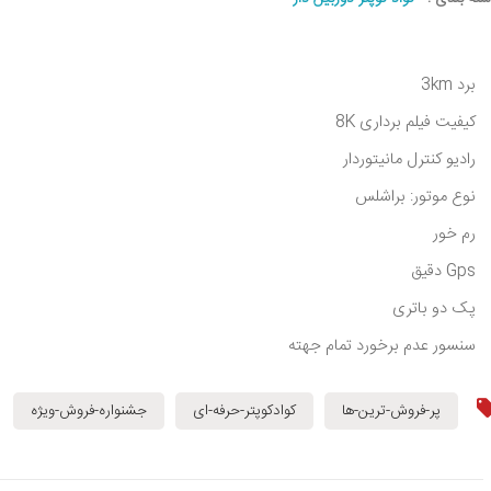
برد 3km
کیفیت فیلم برداری 8K
رادیو کنترل مانیتوردار
نوع موتور: براشلس
رم خور
Gps دقیق
پک دو باتری
سنسور عدم برخورد تمام جهته
پر-فروش-ترین-ها
کوادکوپتر-حرفه-ای
جشنواره-فروش-ویژه