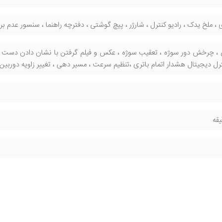
 ، ملخ یدک ، رادیو کنترل ، شارژر ، پیچ گوشتی ، دفترچه راهنما ، سنسور عدم ب
دیجیتال هشدار اتمام باتری ،تنظیم سرعت ، مسیر دهی ، تغییر زاویه دوربین با رادیو کنترل ،زوم 50X ، رم خور ، 