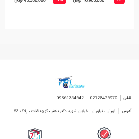
-15%
-11%
-9%
16,900,000 تومان
43,500,000 تومان
تلفن
02128426970
09361354642
آدرس
تهران ، نیاوران ، خیابان شهید دکتر باهنر ، کوچه قنات ، پلاک 63