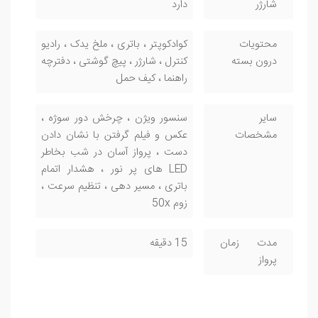
شارژر
دارد
محتویات
کوادکوپتر ، باتری ، ملخ یدک ، رادیو
درون بسته
کنترل ، شارژر ، پیچ گوشتی ، دفترچه
راهنما ، کیف حمل
سایر
سنسور ویژن ، چرخش دور سوژه ،
مشخصات
عکس و فیلم گرفتن با نشان دادن
دست ، پرواز آسان در شب بخاطر
LED های پر نور ، هشدار اتمام
باتری ، مسیر دهی ، تنظیم سرعت ،
زوم 50x
مدت زمان
15 دقیقه
پرواز