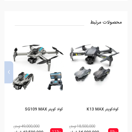
محصولات مرتبط
›
کوادکوپتر K13 MAX
کواد کوپتر SG109 MAX
کوادکوپتر PS
18,500,000 تومان
49,000,000 تومان