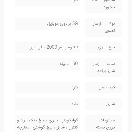
سنسور عدم
دارد
برخورد
نوع ارسال
5G بر روی موبایل
تصویر
نوع باتری
لیتیوم پلیمر 2000 میلی آمپر
مدت زمان
150 دقیقه
شارژ پرنده
کیف حمل
دارد
شارژر
دارد
محتویات
کوادکوپتر ، باتری ، ملخ یدک ، رادیو
درون بسته
کنترل ، شارژر ، پیچ گوشتی ، دفترچه