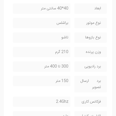
ابعاد
40*40 سانتی متر
نوع موتور
براشلس
نوع بازوها
تاشو
وزن پرنده
210 گرم
برد رادیویی
300 تا 400 متر
برد ارسال
150 متر
تصویر
فرکانس کاری
2.4Ghz