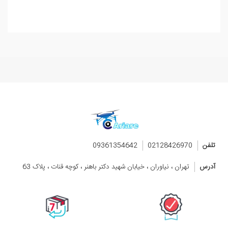
تلفن
02128426970
09361354642
آدرس
تهران ، نیاوران ، خیابان شهید دکتر باهنر ، کوچه قنات ، پلاک 63