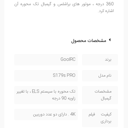
360 درجه ، موتور های براشلس و گیمبال تک محوره آن
اشاره کرد.
مشخصات محصول
برند
GoolRC
نام مدل
S179s PRO
مشخصات
تک محوره با سیستم ELS ، با تغییر
گیمبال
زاویه 90 درجه
کیفیت فیلم
4K . دارای دو عدد دوربین
برداری