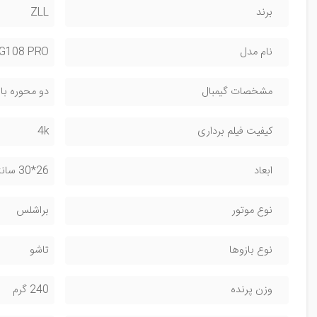
برند
ZLL
نام مدل
G108 PRO
مشخصات گیمبال
دو محوره با سیستم ESC با ت
کیفیت فیلم برداری
4k
ابعاد
26*30 سانتی متر
نوع موتور
براشلس
نوع بازوها
تاشو
وزن پرنده
240 گرم