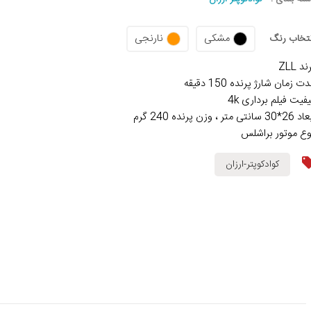
مشکی
نارنجی
نتخاب رنگ
ند ZLL
ت زمان شارژ پرنده 150 دقیقه
یفیت فیلم برداری 4k
*30 سانتی متر ، وزن پرنده 240 گرم
وع موتور براشلس
کوادکوپتر-ارزان