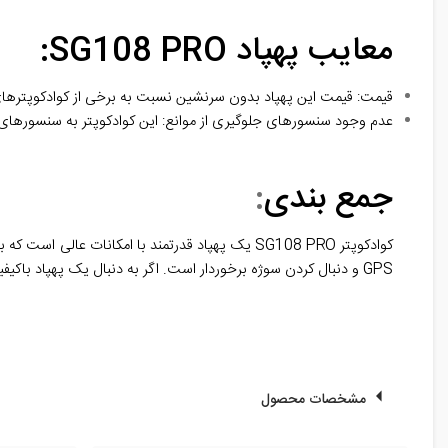
معایب پهپاد SG108 PRO:
قیمت: قیمت این پهپاد بدون سرنشین نسبت به برخی از کوادکوپترهای د
عدم وجود سنسورهای جلوگیری از موانع: این کوادکوپتر به سنسورهای
جمع بندی
:
کوادکوپتر SG108 PRO یک پهپاد قدرتمند با امکانات
GPS و دنبال کردن سوژه برخوردار است. اگر به دنبال یک پهپاد باکیفیت برای فیلمبرداری و عکس‌برداری هوایی هستید، کوادکوپتر SG108 PRO می‌تواند گزینه مناسبی برای شما باشد.
مشخصات محصول