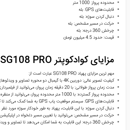
محدوده پرواز: 1000 متر
قابلیت‌های GPS: بله
دنبال کردن سوژه: بله
حرکت در مسیر مشخص: بله
چرخش 360 درجه: بله
قیمت: حدود 4.5 میلیون تومان
مزایای کوادکوپتر SG108 PRO:
مهم ترین مزایای پهپاد SG108 PRO عبارت است از:
کیفیت تصویر عالی: دوربین 4K با گیمبال دو محوره تصاویر و ویدئوهای باکیفیت و واضحی را ثبت می‌کند.
مدت زمان پرواز طولانی: با 20 دقیقه زمان پرواز، می‌توانید از فیلمبرداری و عکس‌برداری هوایی به مدت طولانی لذت ببرید.
محدوده پرواز گسترده: با 1000 متر محدوده پرواز، می‌توانید از منظره‌های دوردست و وسیع عکس‌برداری و فیلم‌برداری کنید.
قابلیت‌های GPS: سیستم موقعیت یاب GPS به شما کمک می‌کند تا کوادکوپتر SG108 PRO خود را به راحتی هدایت کنید و از گم شدن آن جلوگیری کنید.
دنبال کردن سوژه: با این قابلیت، پهپاد به طور خودکار سوژه مورد نظر 
حرکت در مسیر مشخص: می‌توانید با تعیین مسیر دلخواه در اپلیکیشن، پ
چرخش 360 درجه: این قابلیت به شما امکان می‌دهد تا تصاویر و ویدئوهای پانوراما و 360 درجه‌ای را ثبت کنید.