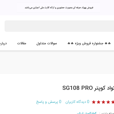
🔥🔥 جشنواره فروش ویژه 🔥🔥
سوالات متداول
مقالات
درباره
اد کوپتر SG108 PRO
0
دیدگاه کاربران
0
پرسش و پاسخ
سته بندی :
کوادکوپتر ارزان