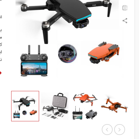
ا
بر
مد
ک
ابعاد 26
ن