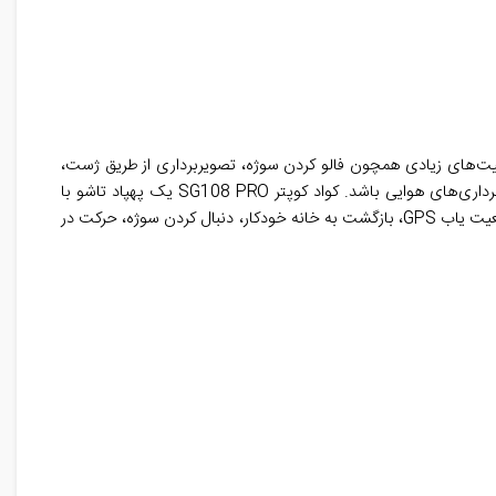
ل قابلیت‌های زیادی همچون فالو کردن سوژه، تصویربرداری از طریق ژست،
تثبیت ارتفاع و پرواز به دور سوژه دارا می باشد. امکان زوم تا 50x و لنز واید قابل تنظیم، سبب شده تا این محصول گزینه قابل قبولی برای تصویربرداری‌های هوایی باشد. کواد کوپتر SG108 PRO یک پهپاد تاشو با
از قابلیت‌های متعددی مانند سیستم موقعیت یاب GPS، بازگشت به خانه خودکار، دنبال کردن سوژه، حرکت در