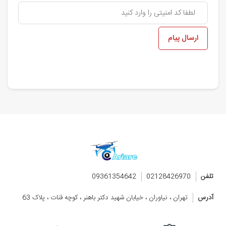
ارسال پیام
تلفن
02128426970
09361354642
آدرس
تهران ، نیاوران ، خیابان شهید دکتر باهنر ، کوچه قنات ، پلاک 63