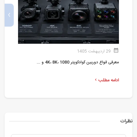
›
29 اردیبهشت 1405
معرفی انواع دوربین کوادکوپتر 4K، 8K، 1080 و ...
ا
ادامه مطلب
ا
نظرات