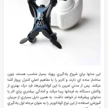
اين مدلها براي شروع يادگيري پهپاد بسيار مناسب هستند چون
ساختار ساده اي دارند و کاربر را با مفاهيم اصلي کنترل پرواز آشنا
ميکنند. پس از مدتي تمرين با اين کوادکوپترها، فرد درک بهتري از
واکنش دستگاه به فرمانها پيدا ميکند و آمادگي بيشتري براي کار با
مدلهاي پيشرفته تر خواهد داشت. به همين دليل بسياري از مربيان
آموزشي استفاده از اين نوع کوادکوپتر را به عنوان مرحله اول يادگيري