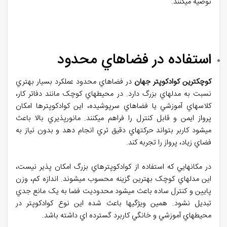
توصيه ميکنند
.
استفاده در فضاهاي محدود
کوچکترین کوادکوپتر جهان
در فضاهاي محدود عملکرد بسيار بهتري
نسبت به مدلهاي بزرگ دارد. در محيطهاي کوچک مانند دفاتر کار،
کلاسهاي آموزشي يا فضاهاي سرپوشيده، اين کوادکوپترها امکان
پرواز ايمن و قابل کنترل را فراهم ميکنند. مانورپذيري بالا باعث
ميشود کاربر بتواند حرکتهاي دقيق تري انجام دهد و بدون نياز به
فضاي زياد، پرواز را تجربه کند
.
در مکانهايي که استفاده از کوادکوپترهاي بزرگ امکان پذير نيست،
اين مدلهاي کوچک بهترين گزينه محسوب ميشوند. اندازه کم، وزن
پايين و کنترل ساده باعث ميشود محدوديت فضا به يک مانع جدي
تبديل نشود. همين ويژگيها باعث شده اين نوع کوادکوپتر در
محيطهاي آموزشي و خانگي کاربرد گسترده اي داشته باشد
.