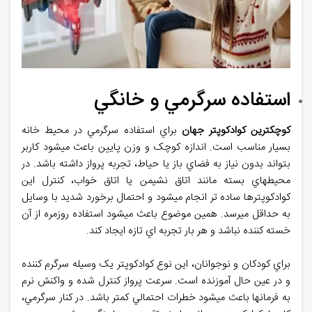
استفاده سرگرمي و خانگي
کوچکترین کوادکوپتر جهان
براي استفاده سرگرمي در محيط خانه
بسيار مناسب است. اندازه کوچک و وزن پايين باعث ميشود کاربر
بتواند بدون نياز به فضاي باز يا حياط، تجربه پرواز داشته باشد. در
محيطهاي بسته مانند اتاق نشيمن يا اتاق خواب، کنترل اين
کوادکوپترها ساده تر انجام ميشود و احتمال برخورد شديد با وسايل
به حداقل ميرسد. همين موضوع باعث ميشود استفاده روزمره از آن
خسته کننده نباشد و هر بار تجربه اي تازه ايجاد کند
.
براي کودکان و نوجوانان، اين نوع کوادکوپتر يک وسيله سرگرم کننده
و در عين حال آموزنده است. سرعت پرواز کنترل شده و واکنش نرم
به فرمانها باعث ميشود خطرات احتمالي کمتر باشد. در کنار سرگرمي،