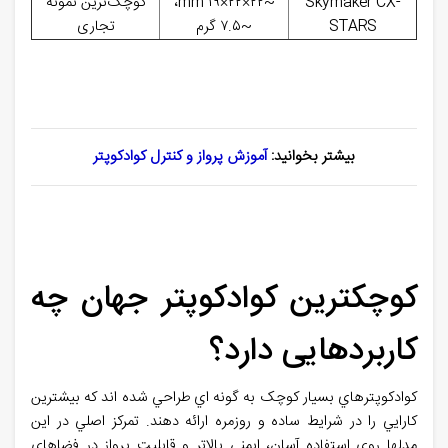
Skymaker CX-
~
۲۲
×
۲۲
×
۱۹
mm
،
کوچک‌ترین نمونه
STARS
~
۷.۵
گرم
تجاری
بیشتر بخوانید:
آموزش پرواز و کنترل کوادکوپتر
کوچکترین کوادکوپتر جهان چه
کاربردهایی دارد؟
کوادکوپترهاي بسيار کوچک به گونه اي طراحي شده اند که بيشترين
کارايي را در شرايط ساده و روزمره ارائه دهند. تمرکز اصلي در اين
مدلها روي استفاده آسان، ايمني بالاتر و قابليت پرواز در فضاهاي