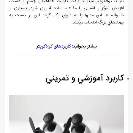
کار با کوادکوپتر ميتواند باعث تقويت هماهنگي چشم و دست،
افزايش تمرکز و آشنايي با مفاهيم ساده فناوري شود. بسياري از
خانواده ها اين مدلها را به عنوان يک گزينه امن تر نسبت به
پهپادهاي بزرگ انتخاب ميکنند
.
بیشتر بخوانید:
کاربردهای کوادکوپتر
کاربرد آموزشي و تمريني