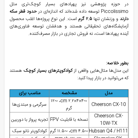
در حوزه پژوهشی نیز پهپادهای بسیار کوچک‌تری مثل
Piccolissimo
توسعه داده شده‌اند که اندازه‌ای در
حدود قطر سکه
دارند
و وزنشان تنها
۲.۵
گرم
است. این نوع پروژه‌ها اغلب محصول
آزمایشگاه‌های تحقیقاتی هستند و هدفشان توسعه فناوری‌های
آینده پهپادها است، نه فروش تجاری در بازار مصرف‌کننده
.
بطور خلاصه:
این مدل‌ها مثال‌هایی واقعی از
کوادکوپترهای بسیار کوچک
هستند
که می‌توانید در بازار پیدا کنید
:
مدل
مشخصه
مناسب برای
۱۲
~
،
cm
۲.۲
×
۴
×
۴
~
Cheerson CX-10
سرگرمی و مبتدی‌ها
گرم
Cheerson CX-
نسخه با قابلیت
FPV
تجربه پرواز با دوربین
10W-TX
Hubsan Q4 / H111
~
۴.۵
cm
،
~
۱۱.۵
گرم
کوادکوپتر نانو سبک