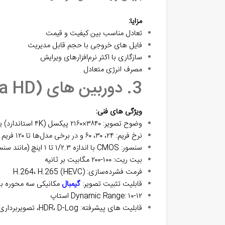
مزایا:
تعادل مناسب بین کیفیت و قیمت
فایل‌ های خروجی با حجم قابل مدیریت
سازگاری با اکثر نرم‌افزارهای ویرایش
مصرف انرژی متعادل
3. دوربین‌ های 4K (Ultra HD)
ویژگی‌ های فنی:
وضوح تصویر: ۳۸۴۰×۲۱۶۰ پیکسل (۴K استاندارد) یا ۴۰۹۶×۲۱۶۰ (۴K سینمایی)
نرخ فریم: ۲۴، ۳۰، ۶۰ و در برخی مدل‌ها تا ۱۲۰ فریم بر ثانیه
سنسور: CMOS با اندازه ۱/۲.۳ تا ۱ اینچ (مانند سنسور Hasselblad در DJI Mavic 3)
بیت‌ ریت: ۱۰۰-۲۰۰ مگابیت بر ثانیه
فرمت فشرده‌سازی: H.264، H.265 (HEVC)
قابلیت تثبیت تصویر:
گیمبال
مکانیکی سه محوره با 
Dynamic Range: ۱۰-۱۲ استاپ
قابلیت‌ های پیشرفته: HDR، D-Log، تصویربرداری RAW (در برخی مدل‌ها)