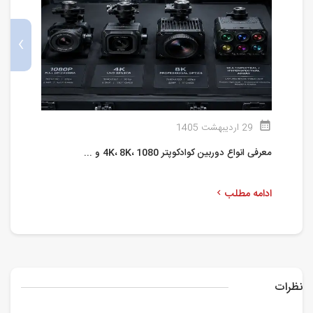
›
29 اردیبهشت 1405
معرفی انواع دوربین کوادکوپتر 4K، 8K، 1080 و ...
ا
ادامه مطلب
ا
نظرات