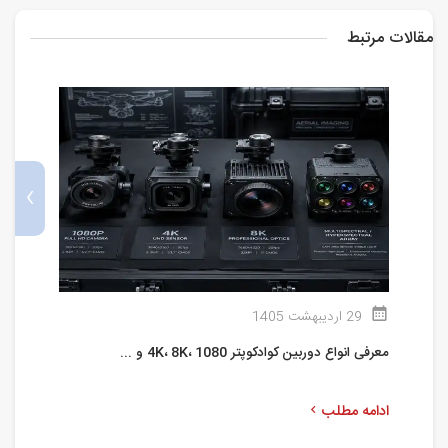
مقالات مرتبط
›
29 اردیبهشت 1405
معرفی انواع دوربین کوادکوپتر 4K، 8K، 1080 و ...
ا
ادامه مطلب
ا