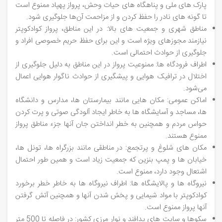
پارک ‌های ملی و پناهگاه‌ های حیات وحش، پرواز پهپاد ممنوع است
تا گونه ‌های نادر را حفظ کردن و از مزاحمت آن‌ها جلوگیری شود.
مناطق شهری و جمعیت ‌های بالا: در این مناطق، پرواز کوادکوپتر
نیازمند مجوزهای ویژه است و این برای حفظ حریم خصوصی افراد و
جلوگیری از حوادث احتمالی است.
اطراف فرودگاه ‌ها: ممنوعیت پرواز در این مناطق به دلیل جلوگیری از
اختلال در ترافیک هوایی و پیشگیری از حوادث ناگوار هوایی اعمال
می‌شود.
اماکن عمومی: مکان هایی مانند بیمارستان ها، مدارس و دانشگاه
ها، مساجد و آسایشگاه ها به خاطر ایجاد آلودگی صوتی و پرت کردن
حواس مردم و همچنین به خطر انداختن جان آنها جزء مناطق پرواز
ممنوع هستند.
مکان های شلوغ و پرتجمع: در مناطقی مانند بزرگراه ها، تونل ها،
خیابان ها و پمپ بنزین که جمعیت زیاد است و همین طور احتمال
اشتعال وجود دارد، ممنوع است.
نیروگاه ها و پالایشگاه ها: اطراف نیروگاه ها به خاطر خطر برخورد
کوادکوپتر با مواد شیمایی و پخش شدن آنها و همچنین آتش گرفتن
آنها پرواز ممنوع است.
سکوها و سایت ‌های پدافند و نوار مرزی کشور: در فاصله تا 500 متر