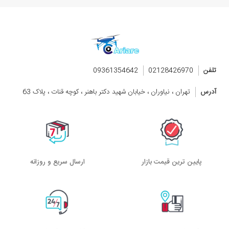
تلفن
02128426970
09361354642
آدرس
تهران ، نیاوران ، خیابان شهید دکتر باهنر ، کوچه قنات ، پلاک 63
پایین ترین قیمت بازار
ارسال سریع و روزانه