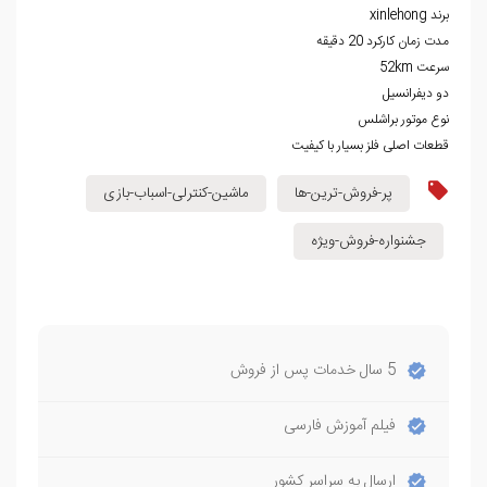
برند xinlehong
مدت زمان کارکرد 20 دقیقه
سرعت 52km
دو دیفرانسیل
نوع موتور براشلس
قطعات اصلی فلز بسیار با کیفیت
پر-فروش-ترین-ها
ماشین-کنترلی-اسباب-بازی
جشنواره-فروش-ویژه
5 سال خدمات پس از فروش
فیلم آموزش فارسی
ارسال به سراسر کشور