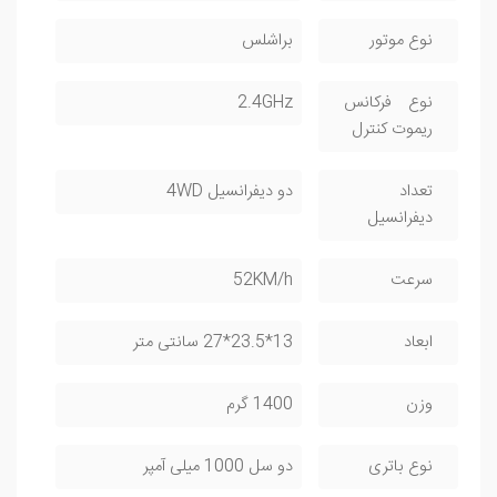
نوع موتور
براشلس
نوع فرکانس
2.4GHz
ریموت کنترل
تعداد
دو دیفرانسیل 4WD
دیفرانسیل
سرعت
52KM/h
ابعاد
13*23.5*27 سانتی متر
وزن
1400 گرم
نوع باتری
دو سل 1000 میلی آمپر