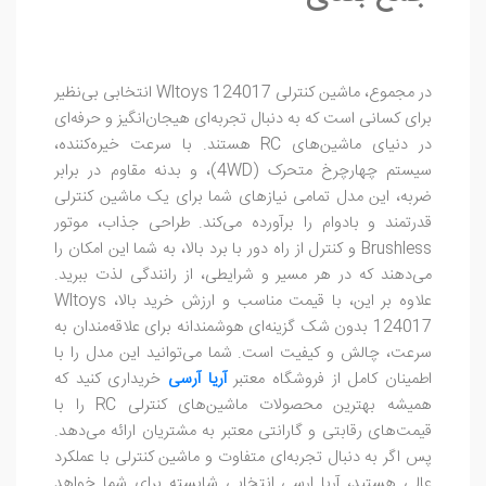
در مجموع، ماشین کنترلی Wltoys 124017 انتخابی بی‌نظیر
برای کسانی است که به دنبال تجربه‌ای هیجان‌انگیز و حرفه‌ای
در دنیای ماشین‌های RC هستند. با سرعت خیره‌کننده،
سیستم چهارچرخ متحرک (4WD)، و بدنه مقاوم در برابر
ضربه، این مدل تمامی نیازهای شما برای یک ماشین کنترلی
قدرتمند و بادوام را برآورده می‌کند. طراحی جذاب، موتور
Brushless و کنترل از راه دور با برد بالا، به شما این امکان را
می‌دهند که در هر مسیر و شرایطی، از رانندگی لذت ببرید.
علاوه بر این، با قیمت مناسب و ارزش خرید بالا، Wltoys
124017 بدون شک گزینه‌ای هوشمندانه برای علاقه‌مندان به
سرعت، چالش و کیفیت است. شما می‌توانید این مدل را با
اطمینان کامل از فروشگاه معتبر
آریا آرسی
خریداری کنید که
همیشه بهترین محصولات ماشین‌های کنترلی RC را با
قیمت‌های رقابتی و گارانتی معتبر به مشتریان ارائه می‌دهد.
پس اگر به دنبال تجربه‌ای متفاوت و ماشین کنترلی با عملکرد
عالی هستید، آریا ارسی انتخابی شایسته برای شما خواهد