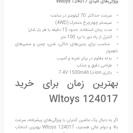
ویژگی‌های کلیدی Wltoys 124017
• سرعت حداکثر: 70 کیلومتر در ساعت
• سیستم چهارچرخ متحرک (4WD)
• مدت زمان استفاده: حدود 15 دقیقه با هر بار شارژ
• کنترل از راه دور با برد 100 متر
• مناسب برای زمین‌های خاکی، شنی، چمن و مسیرهای
ناهموار
• بدنه مقاوم در برابر ضربه و آسیب
• طراحی دقیق و جذاب
• باتری 7.4V 1500mAh Li-ion
بهترین زمان برای خرید
Wltoys 124017
اگر به دنبال یک ماشین کنترلی با ویژگی‌های پیشرفته، سرعت
بالا و دوام عالی هستید، Wltoys 124017 بهترین انتخاب