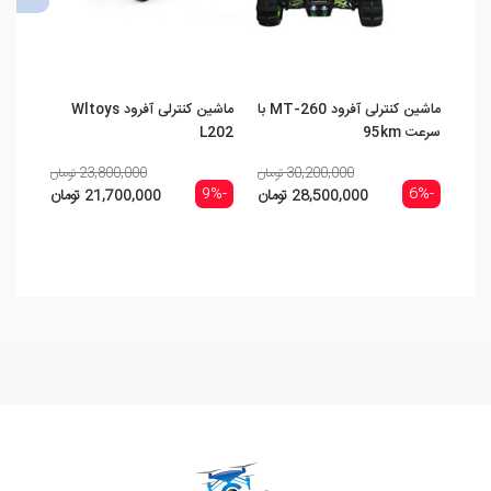
ماشین کنترلی آفرود MT-260 با
ماشین کنترلی آفرود Wltoys
سرعت 95km
L202
001
30,200,000 تومان
23,800,000 تومان
-10%
-9%
-6%
28,500,000 تومان
21,700,000 تومان