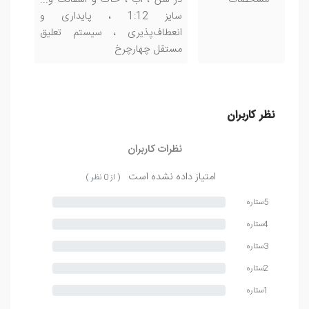
مشخصات
در شن ، آب ، خاک و آسفالت و...
سایز 1:12 ، پایداری و
انعطاف‌پذیری ، سیستم تعلیق
مستقل چهارچرخ
نظر کاربران
نظرات کاربران
امتیاز داده نشده است
( از 0 نظر )
5ستاره
4ستاره
3ستاره
2ستاره
1ستاره