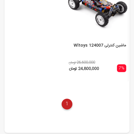
ماشین کنترلی Wltoys 124007
26,600,000 تومان
7%
24,800,000 تومان
1