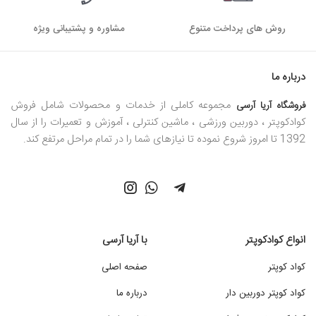
کنترل دارند. به دلیل قدرت بالا و خطرات احتمالی، استفاده از این
ماشین‌ها فقط برای افراد حرفه‌ای و در پیست‌های مخصوص
روش های پرداخت متنوع
مشاوره و پشتیبانی ویژه
توصیه می‌شود.
درباره ما
عوامل مهم در خرید ماشین کنترلی
مجموعه کاملی از خدمات و محصولات شامل فروش
فروشگاه آریا آرسی
مسابقه‌ای
کوادکوپتر ، دوربین ورزشی ، ماشین کنترلی ، آموزش و تعمیرات را از سال
1392 تا امروز شروع نموده تا نیازهای شما را در تمام مراحل مرتفع کند.
هنگام خرید ماشین کنترلی مسابقه ای باید به مشخصات فنی
محصول نیز توجه داشته باشید. این خصوصیات، رازهای پیروزی
در مسابقات ماشین‌های کنترلی مسابقه‌ای هستند. ویژگی هایی از
جمله:
موتور قدرتمند، قلب تپنده یک ریسنده قهار: همانطور که قلب
انواع کوادکوپتر
با آریا آرسی
قدرتمند، رمز موفقیت یک دونده است، موتور قوی نیز عنصری
حیاتی برای یک ماشین مسابقه‌ای محسوب می‌شود. موتورهای
کواد کوپتر
صفحه اصلی
الکتریکی با توان بالا و کارایی بهتر، شتابی خیره کننده و سرعتی
کواد کوپتر دوربین دار
درباره ما
سرسام آور را به ارمغان می‌آورند و شما را در مسیر قهرمانی پیش