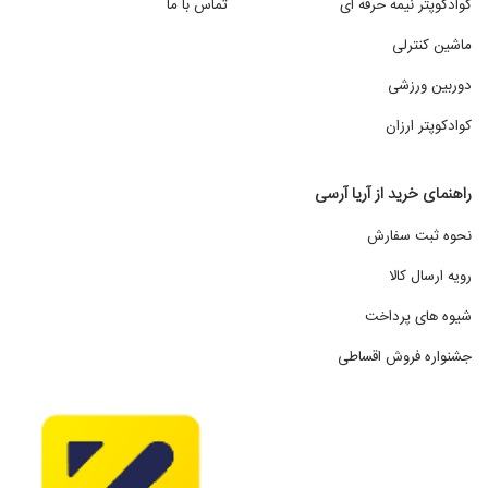
کوادکوپتر نیمه حرفه ای
تماس با ما
می‌رانند.
ماشین کنترلی
سیستم کنترل رادیویی: دقت و برد سیستم کنترل رادیویی بر
روی تسلط شما بر ماشین تأثیر مستقیم می‌گذارد. برای مسابقات
دوربین ورزشی
حرفه‌ای، به سیستم‌های با برد بالا و حساسیت زیاد نیاز است.
کوادکوپتر ارزان
شاسی (فریم): شاسی ماشین مسابقه ای کنترلی باید محکم و
سبک باشد تا در برابر ضربات و تصادفات احتمالی مقاومت داشته
راهنمای خرید از آریا آرسی
باشد
نحوه ثبت سفارش
سیستم تعلیق بهینه، رام کننده جاده: یک سیستم تعلیق
بی‌نقص، ناهمواری‌های مسیر را به رقصی نرم تبدیل می‌کند و
رویه ارسال کالا
کنترل دقیق ماشین مسابقه را در پیچ‌ها و چالش‌های مسیر
شیوه های پرداخت
مسابقه به شما هدیه می‌دهد. تنظیمات دقیق این سیستم، شاه
جشنواره فروش اقساطی
کلید دستیابی به سرعت‌های بالاتر و عبوری بی‌نقص از موانع
خواهد بود.
چرخ‌ها و لاستیک‌ها، چسبندگی بی‌نظیر برای عبوری مطمئن:
انتخاب چرخ‌ها و لاستیک‌های مناسب با توجه به نوع مسیر