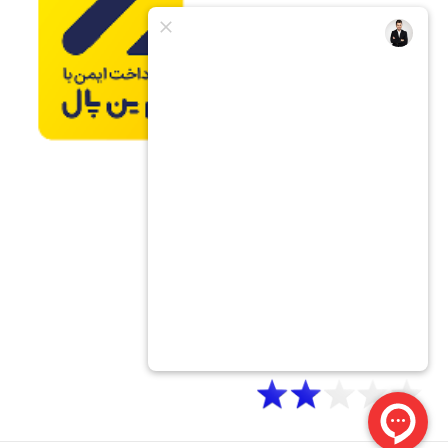
مسابقه، گامی کلیدی در مسیر پیروزی است. لاستیک‌هایی با
چسبندگی بالا، مانور پذیری و هندلینگ فوق‌العاده‌ای را برای شما
به ارمغان می‌آورند و عبوری مطمئن و سریع را در پیچ‌ها و
لغزش‌ها تضمین می‌کنند.
وزن سبک، رهایی از قید و بندها: هر گرم وزن اضافی، مانعی
در مسیر سرعت و چابکی ماشین شما خواهد بود. انتخاب بدنه‌ای
سبک و مقاوم، راز رهایی از این قید و بندها و دستیابی به شتابی
خیره‌کننده است.
تسلط کامل با سیستم ترمز قوی: در سرعت‌های بالا، ترمزهای
قوی و قابل تنظیم، فرشته نجات شما در پیچ‌های تند و موانع غیر
منتظره خواهند بود. تسلط کامل بر سرعت و حفظ کنترل ماشین
مسابقه ای در هر لحظه، رمز عبوری بی‌خطر و رقابتی نفس‌گیر
است.
کنترل از راه دور پیشرفته، هماهنگی بی‌نقص: یک سیستم
کنترل از راه دور با پاسخگویی سریع و دقیق، دستورات شما را به
زبان ماشین ترجمه می‌کند. هماهنگی بی‌نقص بین شما و