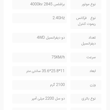
نوع موتور
براشلس 2845 4000kv
نوع فرکانس
2.4GHz
ریموت کنترل
تعداد
دو دیفرانسیل 4WD
دیفرانسیل
سرعت
75KM/h
ابعاد
11*25.8*35.6 سانتی متر
وزن
2100 گرم
نوع باتری
دو سل 2200 میلی آمپر