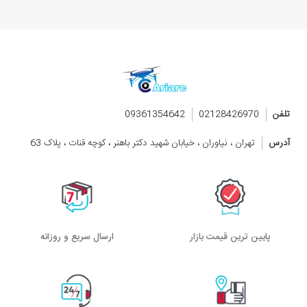
تلفن
02128426970
09361354642
آدرس
تهران ، نیاوران ، خیابان شهید دکتر باهنر ، کوچه قنات ، پلاک 63
پایین ترین قیمت بازار
ارسال سریع و روزانه