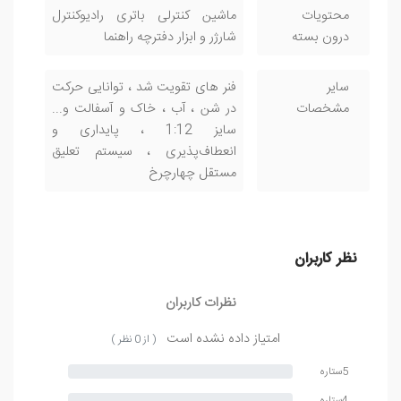
محتویات
ماشین کنترلی باتری رادیوکنترل
درون بسته
شارژر و ابزار دفترچه راهنما
سایر
فنر های تقویت شد ، توانایی حرکت
مشخصات
در شن ، آب ، خاک و آسفالت و...
سایز 1:12 ، پایداری و
انعطاف‌پذیری ، سیستم تعلیق
مستقل چهارچرخ
نظر کاربران
نظرات کاربران
امتیاز داده نشده است
( از 0 نظر )
5ستاره
4ستاره