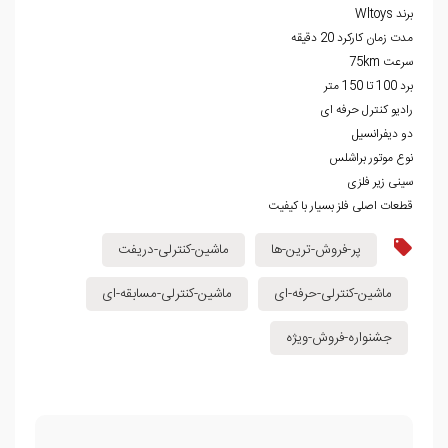
برند Wltoys
مدت زمان کارکرد 20 دقیقه
سرعت 75km
برد 100 تا 150 متر
رادیو کنترل حرفه ای
دو دیفرانسیل
نوع موتور براشلس
سینی زیر فلزی
قطعات اصلی فلز بسیار با کیفیت
پر-فروش-ترین-ها
ماشین-کنترلی-دریفت
ماشین-کنترلی-حرفه-ای
ماشین-کنترلی-مسابقه-ای
جشنواره-فروش-ویژه