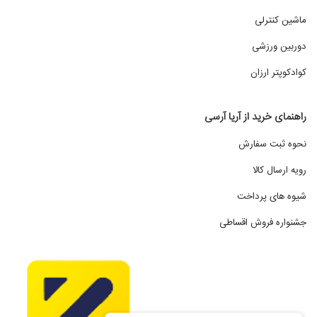
ماشین کنترلی
طول عمر و کیفیت ساخت ماشین کنترلی به جنس بدنه آن
بستگی دارد. به دنبال مدل هایی با شاسی محکم، مواد با کیفیت
دوربین ورزشی
و اجزای قابل اعتمادی باشید که می توانند در برابر ضربه و
کوادکوپتر ارزان
استفاده خشن مقاومت کنند. جنس بدنه ماشین کنترلی معمولاً از
دو نوع اصلی ساخته می‌شود: پلاستیک و فلز.
راهنمای خرید از آریا آرسی
پلاستیک: بسیاری از ماشین‌های RC از پلاستیک مقاوم و
سبک ساخته می‌شوند. پلاستیک به دلیل وزن سبک، مناسب
نحوه ثبت سفارش
برای افزایش سرعت و کنترل بهتر هستند. همچنین، پلاستیک
رویه ارسال کالا
انعطاف‌پذیر است و می‌تواند در برابر ضربات و تصادفات مقاوم‌تر
شیوه های پرداخت
باشد. بدنه‌های پلاستیکی معمولاً هزینه کمتری دارند و به راحتی
جشنواره فروش اقساطی
قابل تعمیر یا تعویض هستند.
فلز: بدنه‌های فلزی معمولاً در ماشین‌های کنترلی حرفه‌ای‌تر یا
مدل‌های با کاربری سنگین‌تر استفاده می‌شوند. فلز دوام و
مقاومت بالاتری در برابر ضربه دارد، اما وزن آن بیشتر است که
ممکن است بر سرعت و عملکرد ماشین تأثیر بگذارد. ماشین‌ های