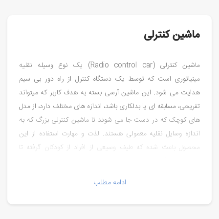
ماشین کنترلی
ماشین کنترلی (Radio control car) یک نوع وسیله نقلیه
مینیاتوری است که توسط یک دستگاه کنترل از راه دور بی سیم
هدایت می شود. این ماشین آرسی بسته به هدف کاربر که میتواند
تفریحی، مسابقه ای یا بدلکاری باشد، اندازه های مختلف دارد، از مدل
های کوچک که در دست جا می شوند تا ماشین کنترلی بزرگ که به
اندازه وسایل نقلیه معمولی هستند. لذت و مهارت استفاده از این
محصول باعث شده که طیف وسیعی از افراد از کودکان گرفته تا
مهندسان بزرگسال تمایل به خرید ماشین کنترلی داشته باشند و
بخواهند حداقل یکبار از آن استفاده کنند.
ادامه مطلب
شما میتوانید انواع ماشین کنترلی حرفه ای و قوی را در سایز بزرگ و
کوچک از
آریا آرسی
که معتبر ترین فروشگاه ماشین کنترلی در ایران