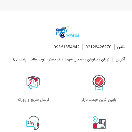
است با تخفیفات همیشگی سفارش دهید و درب منزل خود تحویل
بگیرید. برای سفارش ماشین کنترلی rc از ما، روی محصول مورد
نظرتان کلیک کرده و دکمه افزودن به سبد خرید کلیک نمایید. پیش
از خرید ماشین کنترلی،‌ پیشنهاد میکنیم که چند ویدیو از این
محصولات ببینید تا با سرعت و نحوه کار با آنها آشنا شوید.
تلفن
02128426970
09361354642
آدرس
تهران ، نیاوران ، خیابان شهید دکتر باهنر ، کوچه قنات ، پلاک 63
پایین ترین قیمت بازار
ارسال سریع و روزانه