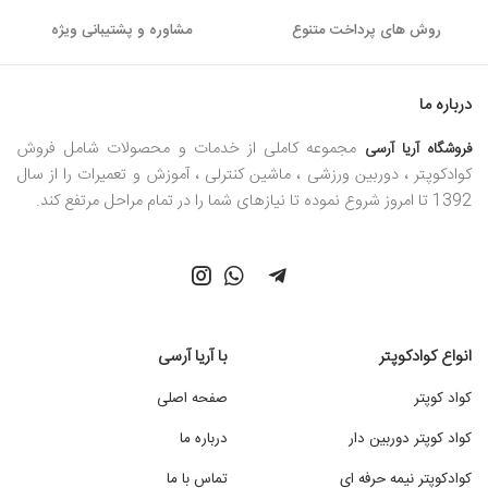
نکات مهم پیش از خرید ماشین کنترلی قوی
روش های پرداخت متنوع
مشاوره و پشتیبانی ویژه
هنگام خرید ماشین کنترلی حرفه ای، چندین فاکتور کلیدی وجود دارد
درباره ما
که باید در نظر بگیرید. این عوامل به شما کمک می کند تا ماشین
مجموعه کاملی از خدمات و محصولات شامل فروش
فروشگاه آریا آرسی
آرسی مناسبی را انتخاب کنید که ترجیحات و نیازهای شما را برآورده
کوادکوپتر ، دوربین ورزشی ، ماشین کنترلی ، آموزش و تعمیرات را از سال
می کند. مهم ترین مواردی که باید در خرید این وسیله در نظر بگیرید
1392 تا امروز شروع نموده تا نیازهای شما را در تمام مراحل مرتفع کند.
عبارتند از:
سطح مهارت:
سطح مهارت خود را به عنوان یک علاقه‌مند به ماشین‌های RC
تعیین کنید. آیا شما یک کاربر مبتدی، متوسط ​​یا پیشرفته هستید؟
انواع کوادکوپتر
با آریا آرسی
این به شما کمک می کند تا یک ماشین کنترلی قوی انتخاب کنید
کواد کوپتر
صفحه اصلی
که با سطح مهارت شما مطابقت داشته باشد و سطح مناسبی از
کواد کوپتر دوربین دار
درباره ما
کنترل و عملکرد را ارائه دهد.
جنس بدنه:
کوادکوپتر نیمه حرفه ای
تماس با ما