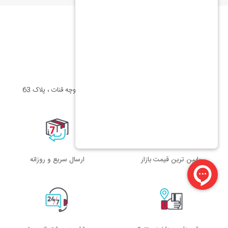
تلفن
02128426970
09361354642
آدرس
تهران ، نیاوران ، خیابان شهید دکتر باهنر ، کوچه قنات ، پلاک 63
پایین ترین قیمت بازار
ارسال سریع و روزانه