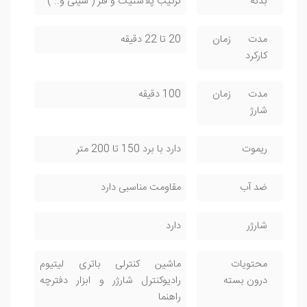
بدنه
ترکیب پلاستیک و فلز ( سینی و.. )
مدت زمان
20 تا 22 دقیقه
کارکرد
مدت زمان
100 دقیقه
شارژ
ریموت
دارد با برد 150 تا 200 متر
ضد آب
مقاومت مناسبی دارد
شارژر
دارد
محتویات
ماشین کنترلی باتری لیتیوم
درون بسته
رادیوکنترل شارژر و ابزار دفترچه
راهنما