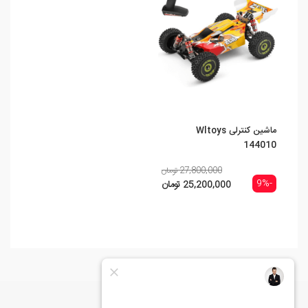
ماشین کنترلی Wltoys
144010
27,800,000 تومان
-9%
25,200,000 تومان