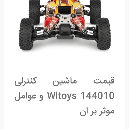
قیمت ماشین کنترلی
Wltoys 144010 و عوامل
موثر بر ان