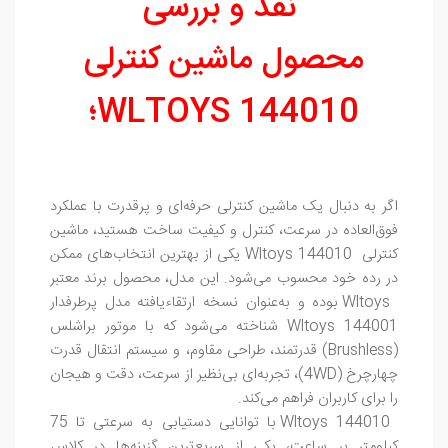
نقد و بررسی
محصول ماشین کنترلی
WLTOYS 144010؛
اگر به دنبال یک ماشین کنترلی حرفه‌ای و پرقدرت با عملکرد
فوق‌العاده در سرعت، کنترل و کیفیت ساخت هستید، ماشین
کنترلی Wltoys 144010 یکی از بهترین انتخاب‌های ممکن
در رده خود محسوب می‌شود. این مدل، محصول برند معتبر
Wltoys بوده و به‌عنوان نسخه ارتقاءیافته مدل پرطرفدار
Wltoys 144001 شناخته می‌شود که با موتور براشلس
(Brushless) قدرتمند، طراحی مقاوم، و سیستم انتقال قدرت
چهارچرخ (4WD)، تجربه‌ای بی‌نظیر از سرعت، دقت و هیجان
را برای کاربران فراهم می‌کند.
Wltoys 144010 با توانایی دستیابی به سرعتی تا 75
کیلومتر بر ساعت، یکی از سریع‌ترین گزینه‌ها در کلاس