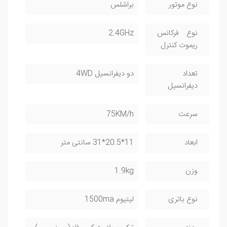
نوع موتور
براشلس
نوع فرکانس
2.4GHz
ریموت کنترل
تعداد
دو دیفرانسیل 4WD
دیفرانسیل
سرعت
75KM/h
ابعاد
11*20.5*31 سانتی متر
وزن
1.9kg
نوع باتری
لیتیوم 1500ma