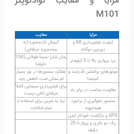
مزایا و معایب کوادکوپتر
M101
مزایا
معایب
کیفیت فیلم‌برداری 8
K
و
گیمبال تک‌محوره (نه
دوربین دوگانه
سه‌محوره حرفه‌ای)
زمان شارژ نسبتاً طولانی (150
برد پروازی بالا تا 5 کیلومتر
دقیقه)
موتورهای براشلس قدرتمند و
عملکرد سنسورها در نور بسیار
کم‌صدا
کم ممکن است کاهش یابد
برای فیلم‌برداری سینمایی کاملاً
مقاومت مناسب در برابر باد
حرفه‌ای کافی نیست
سنسور جلوگیری از برخورد
نیاز به تمرین برای استفاده از
همه‌جهته
تمام امکانات
GPS
و بازگشت خودکار ایمن
پک دو باتری و پرواز تا 25
دقیقه