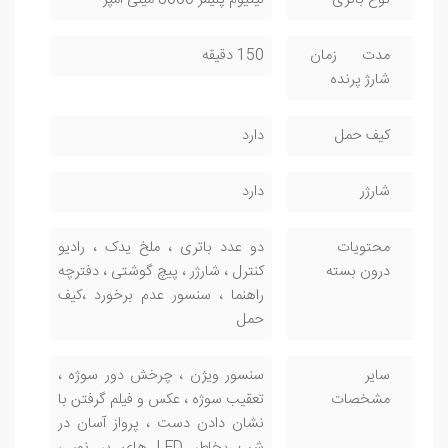
مدت زمان
150 دقیقه
شارژ پرنده
کیف حمل
دارد
شارژر
دارد
محتویات
دو عدد باتری ، ملخ یدک ، رادیو
درون بسته
کنترل ، شارژر ، پیچ گوشتی ، دفترچه
راهنما ، سنسور عدم برخورد ،کیف
حمل
سایر
سنسور ویژن ، چرخش دور سوژه ،
مشخصات
تعقیب سوژه ، عکس و فیلم گرفتن با
نشان دادن دست ، پرواز آسان در
شب بخاطر LED های پر نور ،