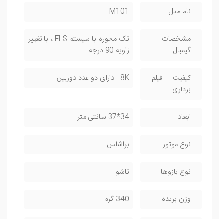
نام مدل
M101
مشخصات
تک محوره با سیستم ELS ، با تغییر
گیمبال
زاویه 90 درجه
کیفیت فیلم
8K . دارای دو عدد دوربین
برداری
ابعاد
34*37 سانتی متر
نوع موتور
براشلس
نوع بازوها
تاشو
وزن پرنده
340 گرم