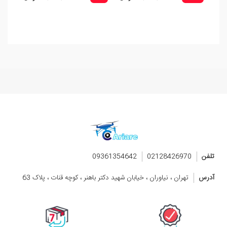
تلفن
02128426970
09361354642
آدرس
تهران ، نیاوران ، خیابان شهید دکتر باهنر ، کوچه قنات ، پلاک 63