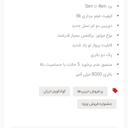
برد 4km تا 5km
کیفیت فیلم برداری 8k
دوربین دو لنز نسل جدید
نوع موتور: براشلس بسیار قدرتمند
قابلیت پرواز تو باد شدید
پک دو باتری
سنسور عدم برخورد 5 حالت با حساسیت بالا
باتری 8000 میلی آمپر
پر-فروش-ترین-ها
کوادکوپتر-ارزان
جشنواره-فروش-ویژه