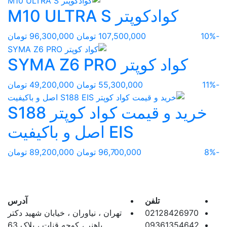
کوادکوپتر M10 ULTRA S
-10%
107,500,000 تومان
96,300,000 تومان
کواد کوپتر SYMA Z6 PRO
-11%
55,300,000 تومان
49,200,000 تومان
خرید و قیمت کواد کوپتر S188
EIS اصل و باکیفیت
-8%
96,700,000 تومان
89,200,000 تومان
تلفن
آدرس
02128426970
تهران ، نیاوران ، خیابان شهید دکتر
09361354642
باهنر ، کوچه قنات ، پلاک 63