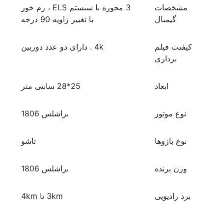
مشخصات
3 محوره با سیستم ELS ، رم خور
گیمبال
با تغییر زاویه 90 درجه
کیفیت فیلم
4k . دارای دو عدد دوربین
برداری
ابعاد
25*28 سانتی متر
نوع موتور
براشلس 1806
نوع بازوها
تاشو
وزن پرنده
براشلس 1806
برد رادیویی
3km تا 4km