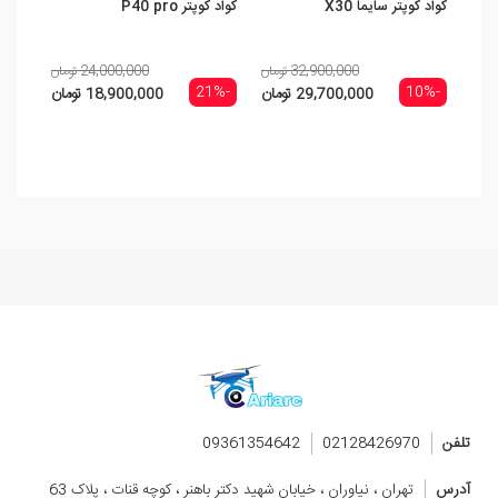
کواد کوپتر سایما X30
کواد کوپتر P40 pro
کوادکوپت
32,900,000 تومان
24,000,000 تومان
-15%
-21%
-10%
29,700,000 تومان
18,900,000 تومان
تلفن
02128426970
09361354642
آدرس
تهران ، نیاوران ، خیابان شهید دکتر باهنر ، کوچه قنات ، پلاک 63