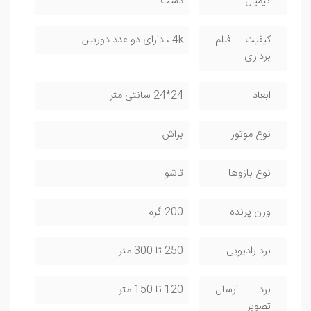
گیمبال
دست
کیفیت فیلم
4k ، دارای دو عدد دوربین
برداری
ابعاد
24*24 سانتی متر
نوع موتور
براش
نوع بازوها
تاشو
وزن پرنده
200 گرم
برد رادیویی
250 تا 300 متر
برد ارسال
120 تا 150 متر
تصویر