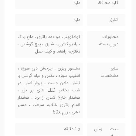
گارد محافظ
دارد
شارژر
دارد
محتویات
کوادکوپتر ، دو عدد باتری ، ملخ یدک
درون بسته
، رادیو کنترل ، شارژر ، پیچ گوشتی ،
دفترچه راهنما و کیف حمل
سایر
سنسور ویژن ، چرخش دور سوژه ،
مشخصات
تعقیب سوژه ، عکس و فیلم گرفتن با
نشان دادن دست ، پرواز آسان در
شب بخاطر LED های پر نور ،
هشدار خارج شدن از برد ، هشدار
اتمام باتری ،تنظیم سرعت ، مسیر
دهی ، زوم 50x
مدت زمان
15 دقیقه