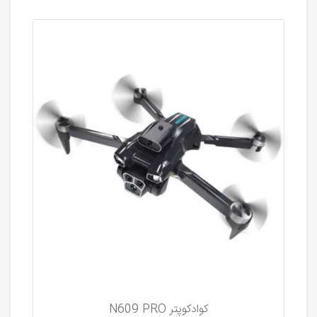
کوادکوپتر N609 PRO