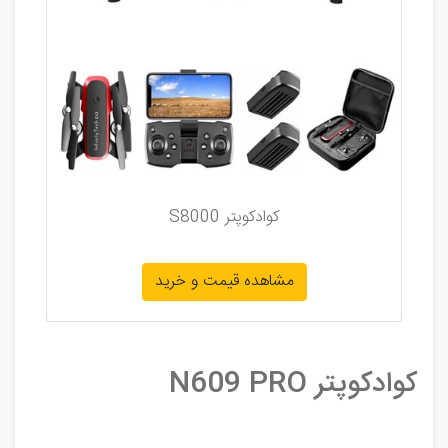
کوادکوپتر S8000
مشاهده قیمت و خرید
کوادکوپتر N609 PRO