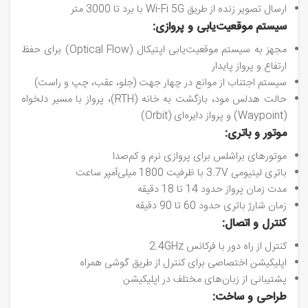
ارسال تصویر زنده از طریق Wi-Fi 5G با برد تا 3000 متر
سیستم موقعیت‌یابی و پروازی:
مجهز به سیستم موقعیت‌یابی اپتیکال (Optical Flow) برای حفظ
ارتفاع و پرواز پایدار
سیستم اجتناب از موانع در چهار جهت (جلو، عقب، چپ و راست)
حالت هدلس مود، بازگشت به خانه (RTH)، پرواز با مسیر دلخواه
(Waypoint) و پرواز دایره‌ای (Orbit)
موتور و باتری:
موتورهای براشلس برای پروازی نرم و کم‌صدا
باتری لیتیومی 3.7V با ظرفیت 1800 میلی‌آمپر ساعت
مدت زمان پرواز حدود 14 تا 18 دقیقه
زمان شارژ باتری حدود 60 تا 90 دقیقه
کنترل و اتصال:
کنترل از راه دور با فرکانس 2.4GHz
اپلیکیشن اختصاصی برای کنترل از طریق گوشی همراه
پشتیبانی از زبان‌های مختلف در اپلیکیشن
طراحی و ساخت: