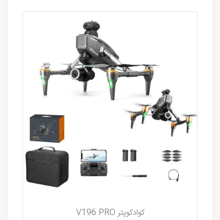
کوادکوپتر V196 PRO