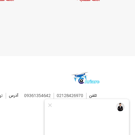
ادامه مطلب
ادامه م
تلفن
02128426970
09361354642
آدرس
ته