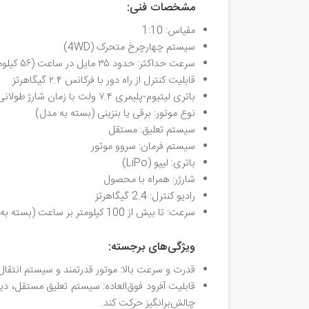
مشخصات فنی:
مقیاس: 1:10
سیستم چهارچرخ متحرک (4WD)
سرعت حداکثر: حدود ۳۵ مایل در ساعت (۵۶ کیلومتر در ساعت)
قابلیت کنترل از راه دور با فرکانس ۲.۴ گیگاهرتز
باتری لیتیوم-پلیمری ۷.۴ ولت با زمان شارژ طولانی
نوع موتور: برقی یا بنزینی (بسته به مدل)
سیستم تعلیق: مستقل
سیستم فرمان: سروو موتور
باتری: لیپو (LiPo)
شارژر: همراه با محصول
رادیو کنترل: 2.4 گیگاهرتز
سرعت: تا بیش از 100 کیلومتر بر ساعت (بسته به مدل و شرایط)
ویژگی‌های برجسته:
قدرت و سرعت بالا: موتور قدرتمند و سیستم انتقال
قابلیت آفرود فوق‌العاده: سیستم تعلیق مستقل، دی
چالش‌برانگیز حرکت کند.