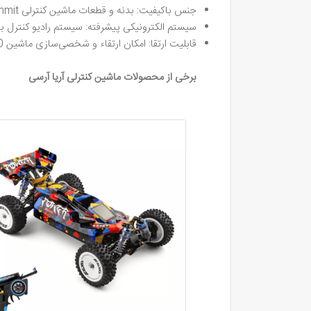
جنس باکیفیت: بدنه و قطعات ماشین کنترلی Traxxas Summit از مواد باکیفیت و مقاوم ساخته شده‌اند تا در برابر ضربات و سایش مقاوم باشند.
سیستم الکترونیکی پیشرفته: سیستم رادیو کنترل با
قابلیت ارتقا: امکان ارتقاء و شخصی‌سازی ماشین Traxxas Summit 1:10 با استفاده از قطعات یدکی و آپشن‌های مختلف وجود دارد.
برخی از محصولات ماشین کنترلی آریا آرسی
Next