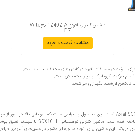
ماشین کنترلی آفرود Wltoys 12402-A
D7
مشاهده قیمت و خرید
و انجام حرکات آکروباتیک بسیار لذت‌بخش است.
ک کالکشن ارزشمند نگهداری می‌شوند.
یکی دیگر از بهترین ماشین های کنترلی، Axial SCX10 III است. این محصول با طراحی مستحکم، تو
علاقه‌مندان به رفتن به کوهستان های حرفه‌ای ساخته 
 می‌کند. این ماشین برای انجام مانورهای دشوار در مسیرهای آفرودی طراحی