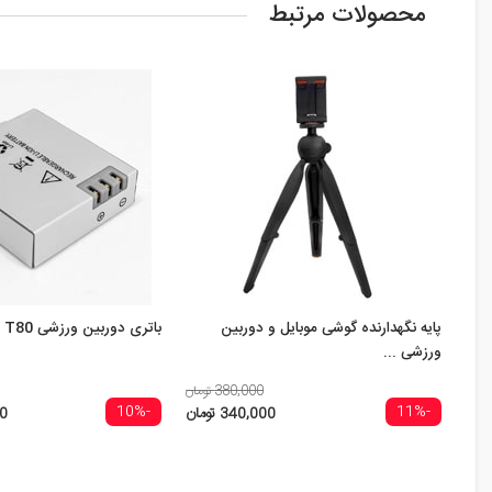
محصولات مرتبط
پایه نگهدارنده گوشی موبایل و دوربین
باتری دوربین ورزشی AXETO T80
ورزشی ...
380,000 تومان
-10%
-11%
340,000 تومان
00