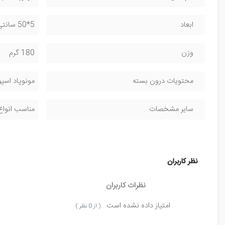
ابعاد
5*50 سانتی متر ( در حالت باز )
وزن
180 گرم
محتویات درون بسته
مونوپاد اسپورتز پلاس مدل ini
سایر مشخصات
مناسب انواع دورب
نظر کاربران
نظرات کاربران
امتیاز داده نشده است
( از 0 نظر )