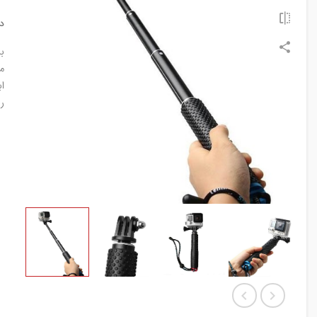
د
برن
م
ابعاد 5
رن