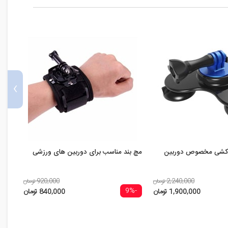
›
بادکشی مخصوص دوربین
مچ بند مناسب برای دوربین های ورزشی
برای 
2,240,000 تومان
920,000 تومان
-13%
-9%
1,900,000 تومان
840,000 تومان