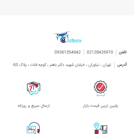
تلفن
02128426970
09361354642
آدرس
تهران ، نیاوران ، خیابان شهید دکتر باهنر ، کوچه قنات ، پلاک 63
پایین ترین قیمت بازار
ارسال سریع و روزانه