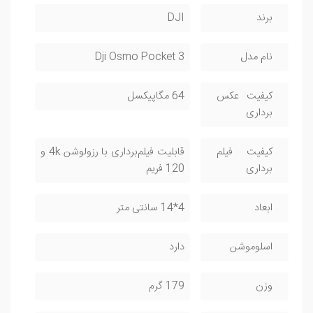
برند
DJI
نام مدل
Dji Osmo Pocket 3
کیفیت عکس
64 مگاپیکسل
برداری
کیفیت فیلم
قابلیت فیلم‌برداری با رزولوشن 4k و
برداری
120 فریم
ابعاد
4*14 سانتی متر
اسلوموشن
دارد
وزن
179 گرم