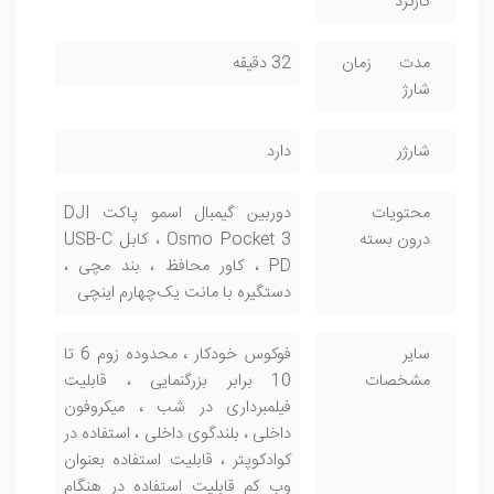
کارکرد
مدت زمان
32 دقیقه
شارژ
شارژر
دارد
محتویات
دوربین گیمبال اسمو پاکت DJI
درون بسته
Osmo Pocket 3 ، کابل USB-C
PD ، کاور محافظ ، بند مچی ،
دستگیره با مانت یک‌چهارم اینچی
سایر
فوکوس خودکار ، محدوده زوم 6 تا
مشخصات
10 برابر بزرگنمایی ، قابلیت
فیلمبرداری در شب ، میکروفون
داخلی ، بلندگوی داخلی ، استفاده در
کوادکوپتر ، قابلیت استفاده بعنوان
وب کم قابلیت استفاده در هنگام