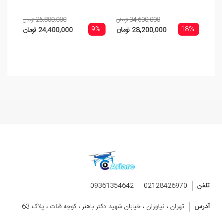
ro 2
34,600,000 تومان
26,800,000 تومان
-3%
-9%
-18%
28,200,000 تومان
24,400,000 تومان
تلفن
02128426970
09361354642
آدرس
تهران ، نیاوران ، خیابان شهید دکتر باهنر ، کوچه قنات ، پلاک 63