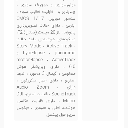
موتورسواری و دوچرخه سواری ،
چتربازی و... قابلیت تعقیب سوژه ،
سنسور دوربین CMOS 1/1.7
اینچی ، دارای حالت تصویربرداری
پانوراما ، لنز 20 میلیمتر (معادل) F2،
عملکردهای هوشمندی مانند حالت
Story Mode ، Active Track ،
hype-lapse ، panorama و
motion-lapse ، ActiveTrack
6.0 ، دارای ویرایشگر هوش
مصنوعی ، گیمبال 3 محوره ، ضبط
استریو ، دارای چهار میکروفون ،
دارای Audio Zoom ،
SoundTrack ، قابلیت استریو DJI
Matrix ، دارای قابلیت عکاسی
هوشمند افقی و عمودی ، فوکوس
سریع فول پیکسل