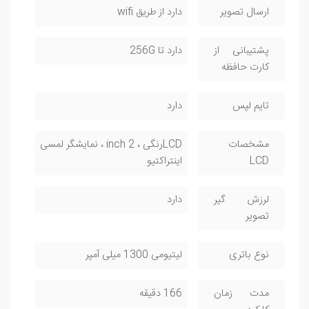
ارسال تصویر
دارد از طریق wifi
پشتیبانی از
دارد تا 256G
کارت حافظه
تایم لپس
دارد
مشخصات
LCDرنگی ، 2 inch ، نمایشگر لمسی
LCD
اینتراکتیو
لرزش گیر
دارد
تصویر
نوع باتری
لیتیومی 1300 میلی آمپر
مدت زمان
166 دقیقه