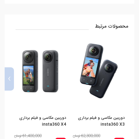
محصولات مرتبط
›
دوربین عکاسی و فیلم برداری
دوربین عکاسی و فیلم برداری
دوربین
insta360 X4
insta360 X3
62,300,000 تومان
61,400,000 تومان