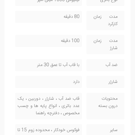
نوع باتری
لیتیومی 1000 میلی آمپر
مدت زمان
80 دقیقه
کارکرد
مدت زمان
100 دقیقه
شارژ
ضد آب
با قاب آب تا عمق 30 متر
شارژر
دارد
محتویات
قاب ضد آب ، شارژر ، دوربین ، یک
درون بسته
عدد باتری ، انواع پایه ها و چسب
مخصوص ، دفترچه راهنما
سایر
فوکوس خودکار ، محدوده زوم 15 تا