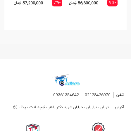
-7%
-7%
-9%
56,800,000 تومان
57,200,000 تومان
تلفن
02128426970
09361354642
آدرس
تهران ، نیاوران ، خیابان شهید دکتر باهنر ، کوچه قنات ، پلاک 63