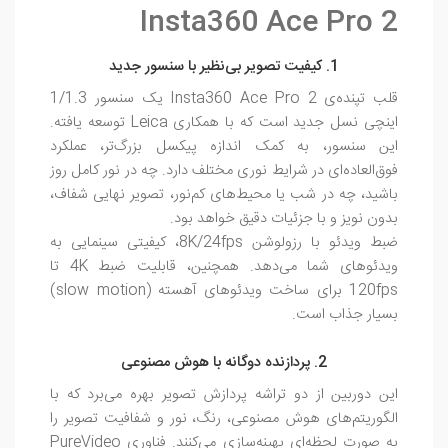
Insta360 Ace Pro 2
1. کیفیت تصویر بی‌نظیر با سنسور جدید
قلب تپنده‌ی Insta360 Ace Pro 2 یک سنسور 1/1.3
اینچی نسل جدید است که با همکاری Leica توسعه یافته.
این سنسور، به کمک اندازه پیکسل بزرگ‌تر، عملکرد
فوق‌العاده‌ای در شرایط نوری مختلف دارد. چه در نور کامل روز
باشید، چه در شب یا محیط‌های کم‌نور، تصویر نهایی شفاف،
بدون نویز و با جزئیات دقیق خواهد بود.
ضبط ویدئو با رزولوشن 8K/24fps، کیفیتی سینمایی به
ویدئوهای شما می‌دهد. همچنین، قابلیت ضبط 4K تا
120fps برای ساخت ویدئوهای آهسته (slow motion)
بسیار جذاب است.
2. پردازنده دوگانه با هوش مصنوعی
این دوربین از دو تراشه پردازش تصویر بهره می‌برد که با
الگوریتم‌های هوش مصنوعی، رنگ، نور و شفافیت تصویر را
به صورت لحظه‌ای بهینه‌سازی می‌کنند. فناوری PureVideo