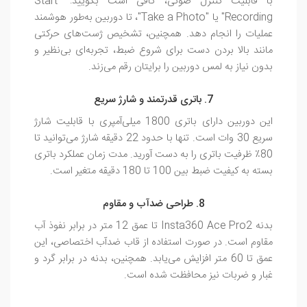
با قابلیت کنترل صوتی، کافی است بگویید: "Start
Recording" یا "Take a Photo"، تا دوربین به‌طور هوشمند
عملیات را انجام دهد. همچنین، تشخیص ژست‌های حرکتی
مانند بالا بردن دست برای شروع ضبط، تجربه‌ای بی‌نظیر و
بدون نیاز به لمس دوربین را برایتان رقم می‌زند.
7. باتری قدرتمند و شارژ سریع
این دوربین دارای باتری 1800 میلی‌آمپری با قابلیت شارژ
سریع 30 وات است. تنها با حدود 22 دقیقه شارژ می‌توانید تا
80٪ ظرفیت باتری را به دست آورید. مدت زمان عملکرد باتری
بسته به کیفیت ضبط بین 100 تا 180 دقیقه متغیر است.
8. طراحی ضدآب و مقاوم
بدنه Insta360 Ace Pro2 تا عمق 12 متر در برابر نفوذ آب
مقاوم است. در صورت استفاده از قاب ضدآب اختصاصی، این
عمق تا 60 متر افزایش می‌یابد. همچنین، بدنه در برابر گرد و
غبار و ضربات نیز محافظت شده است.