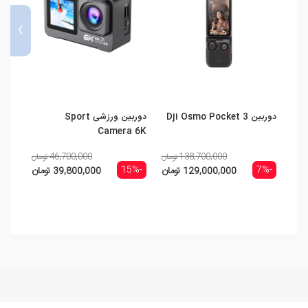
›
دوربین Dji Osmo Pocket 3
دوربین ورزشی Sport
on 5
Camera 6K
138,700,000 تومان
46,700,000 تومان
-7%
-15%
-7%
129,000,000 تومان
39,800,000 تومان