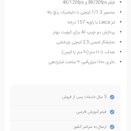
فیلم 8K/30fps و 4K/120fps
سنسور 1/1.3 اینچی با داینامیک رنج بالا
لنز Leica با زاویه 157 درجه
پردازش دو چیپ AI برای کیفیت بهتر
نمایشگر لمسی 2.5 اینچی چرخشی
ضدآب تا ۱۲ متر (۶۰ متر با کیس)
باتری ۱۸۰۰ میلی‌آمپر، ۳ ساعت شارژدهی
5 سال خدمات پس از فروش
فیلم آموزش فارسی
ارسال به سراسر کشور