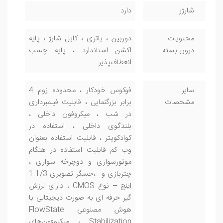
شارژر
دارد
محتویات
دوربین ، باتری ، کابل شارژ ، پایه
درون بسته
اکشن استاندارد ، پایه چسب
انعطاف‌پذیر
سایر
فوکوس خودکار ، محدوده زوم 4
مشخصات
برابر بزرگنمایی ، قابلیت فیلمبرداری
در شب ، میکروفون داخلی ،
بلندگوی داخلی ، استفاده در
کوادکوپتر ، قابلیت استفاده بعنوان
وب کم قابلیت استفاده در هنگام
موتورسواری و دوچرخه سواری ،
چتربازی و...،حسگر تصویری 1.1/3
اینچ – نوع CMOS ، دارای لرزش
گیر حرفه ای به صورت دیجیتالی با
هوش مصنوعی FlowState
Stabilization ، میکروفون‌های