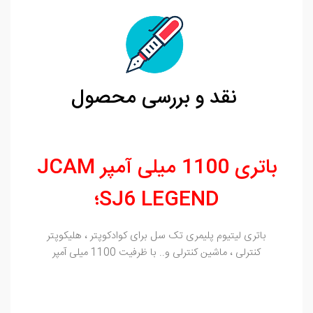
نقد و بررسی محصول
باتری 1100 میلی آمپر JCAM
SJ6 LEGEND؛
باتری لیتیوم پلیمری تک سل برای کوادکوپتر ، هلیکوپتر
کنترلی ، ماشین کنترلی و.. با ظرفیت 1100 میلی آمپر