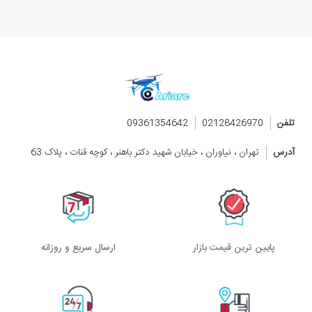
تلفن
02128426970
09361354642
آدرس
تهران ، نیاوران ، خیابان شهید دکتر باهنر ، کوچه قنات ، پلاک 63
پایین ترین قیمت بازار
ارسال سریع و روزانه