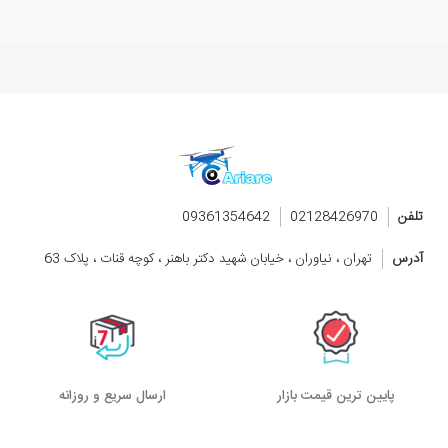
تلفن
02128426970
09361354642
آدرس
تهران ، نیاوران ، خیابان شهید دکتر باهنر ، کوچه قنات ، پلاک 63
پایین ترین قیمت بازار
ارسال سریع و روزانه