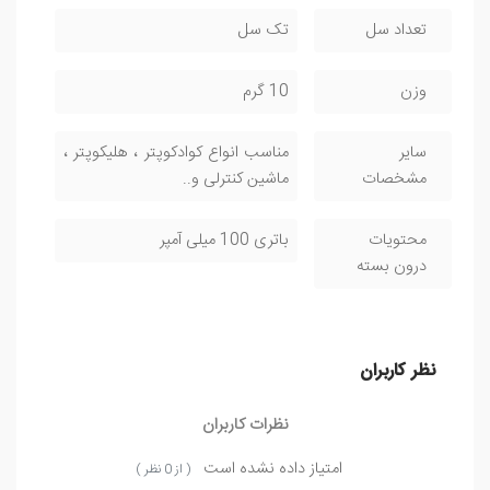
تعداد سل
تک سل
وزن
10 گرم
سایر
مناسب انواع کوادکوپتر ، هلیکوپتر ،
مشخصات
ماشین کنترلی و..
محتویات
باتری 100 میلی آمپر
درون بسته
نظر کاربران
نظرات کاربران
امتیاز داده نشده است
( از 0 نظر )