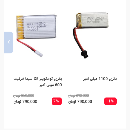
›
باتری 1100 میلی آمپر
باتری کوادکوپتر X5 سیما ظرفیت
600 میلی آمپر
752035 ظرفیت 
890,000 تومان
850,000 تومان
-15%
-7%
-11%
790,000 تومان
790,000 تومان