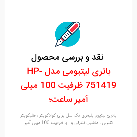
نقد و بررسی محصول
باتری لیتیومی مدل HP-
751419 ظرفیت 100 میلی
آمپر ساعت؛
باتری لیتیوم پلیمری تک سل برای کوادکوپتر ، هلیکوپتر
کنترلی ، ماشین کنترلی و.. با ظرفیت 100 میلی آمپر