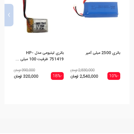
›
باتری 2500 میلی آمپر
باتری لیتیومی مدل HP-
باتری 1100 میلی 
751419 ظرفیت 100 میلی ...
2,830,000 تومان
390,000 تومان
-11%
-18%
-10%
2,540,000 تومان
320,000 تومان