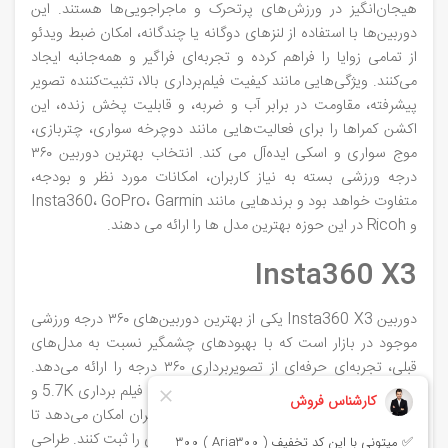
هیجان‌انگیز در ورزش‌های پرتحرک و ماجراجویی‌ها هستند. این
دوربین‌ها با استفاده از لنزهای دوگانه یا چندگانه، امکان ضبط ویدئو
از تمامی زوایا را فراهم کرده و تجربه‌ای فراگیر و همه‌جانبه ایجاد
می‌کنند. ویژگی‌هایی مانند کیفیت فیلم‌برداری بالا، تثبیت‌کننده تصویر
پیشرفته، مقاومت در برابر آب و ضربه، و قابلیت پخش زنده، این
اکشن کمراها را برای فعالیت‌هایی مانند دوچرخه‌ سواری، چتربازی،
موج‌ سواری و اسکی ایده‌آل می‌ کند. انتخاب بهترین دوربین ۳۶۰
درجه ورزشی بسته به نیاز کاربران، امکانات مورد نظر و بودجه،
متفاوت خواهد بود و برندهایی مانند Insta360، GoPro، Garmin
و Ricoh در این حوزه بهترین مدل‌ ها را ارائه می‌ دهند.
Insta360 X3
دوربین Insta360 X3 یکی از بهترین دوربین‌های ۳۶۰ درجه ورزشی
موجود در بازار است که با بهبودهای چشمگیر نسبت به مدل‌های
قبلی، تجربه‌ای حرفه‌ای از تصویربرداری ۳۶۰ درجه را ارائه می‌دهد.
این دوربین مجهز به دو لنز فوق‌ عریض باقابلیت فیلم‌ برداری 5.7K و
عکاسی ۷۲ مگاپیکسلی است. این ویژگی به کاربران امکان می‌دهد تا
تصاویر و ویدئوهای فوق‌العاده شفاف و باکیفیتی را ثبت کنند. طراحی