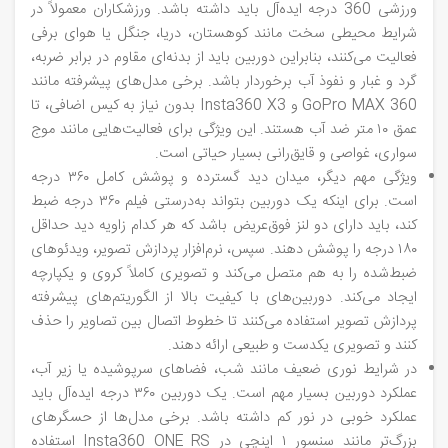
ورزشی 360 درجه ایده‌آل باید داشته باشد. ورزشکاران معمولاً در
شرایط محیطی سخت مانند کوهستان، دریا، جنگل یا هوای برفی
فعالیت می‌کنند، بنابراین دوربین باید از بدنه‌ای مقاوم در برابر ضربه،
گرد و غبار و نفوذ آب برخوردار باشد. برخی مدل‌های پیشرفته مانند
GoPro MAX 360 و Insta360 X3 بدون نیاز به کیس اضافی، تا
عمق ۱۰ متر ضد آب هستند. این ویژگی برای فعالیت‌هایی مانند موج‌
سواری، غواصی و قایق‌رانی بسیار حیاتی است.
ویژگی مهم دیگر، میدان دید گسترده و پوشش کامل ۳۶۰ درجه
است. برای اینکه یک دوربین بتواند به‌درستی فیلم ۳۶۰ درجه ضبط
کند، باید دارای دو لنز فوق‌عریض باشد که هر کدام زاویه دید حداقل
۱۸۰ درجه را پوشش دهند. سپس، نرم‌افزار پردازش تصویر، ویدئوهای
ضبط‌شده را به هم متصل می‌کند و تصویری کاملاً کروی و یکپارچه
ایجاد می‌کند. دوربین‌های با کیفیت بالا از الگوریتم‌های پیشرفته
پردازش تصویر استفاده می‌کنند تا خطوط اتصال بین تصاویر را حذف
کنند و تصویری یکدست و طبیعی ارائه دهند.
در شرایط نوری ضعیف مانند شب، فضاهای سرپوشیده یا زیر آب،
عملکرد دوربین بسیار مهم است. یک دوربین ۳۶۰ درجه ایده‌آل باید
عملکرد خوبی در نور کم داشته باشد. برخی مدل‌ها از حسگرهای
بزرگ‌تر مانند سنسور ۱ اینچی در Insta360 ONE RS استفاده