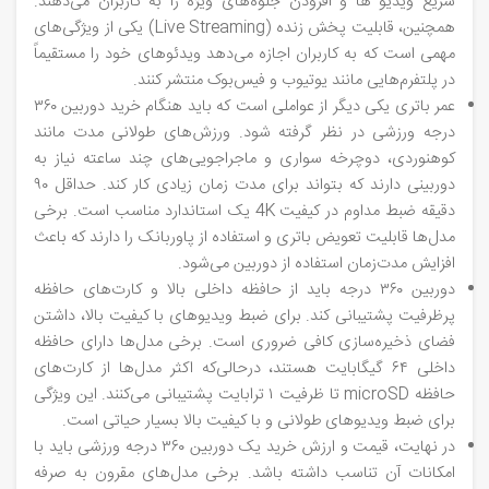
سریع ویدیو ها و افزودن جلوه‌های ویژه را به کاربران می‌دهند.
همچنین، قابلیت پخش زنده (Live Streaming) یکی از ویژگی‌های
مهمی است که به کاربران اجازه می‌دهد ویدئوهای خود را مستقیماً
در پلتفرم‌هایی مانند یوتیوب و فیس‌بوک منتشر کنند.
عمر باتری یکی دیگر از عواملی است که باید هنگام خرید دوربین ۳۶۰
درجه ورزشی در نظر گرفته شود. ورزش‌های طولانی‌ مدت مانند
کوهنوردی، دوچرخه‌ سواری و ماجراجویی‌های چند ساعته نیاز به
دوربینی دارند که بتواند برای مدت‌ زمان زیادی کار کند. حداقل ۹۰
دقیقه ضبط مداوم در کیفیت 4K یک استاندارد مناسب است. برخی
مدل‌ها قابلیت تعویض باتری و استفاده از پاوربانک را دارند که باعث
افزایش مدت‌زمان استفاده از دوربین می‌شود.
دوربین ۳۶۰ درجه باید از حافظه داخلی بالا و کارت‌های حافظه
پرظرفیت پشتیبانی کند. برای ضبط ویدیوهای با کیفیت بالا، داشتن
فضای ذخیره‌سازی کافی ضروری است. برخی مدل‌ها دارای حافظه
داخلی ۶۴ گیگابایت هستند، درحالی‌که اکثر مدل‌ها از کارت‌های
حافظه microSD تا ظرفیت ۱ ترابایت پشتیبانی می‌کنند. این ویژگی
برای ضبط ویدیوهای طولانی و با کیفیت بالا بسیار حیاتی است.
در نهایت، قیمت و ارزش خرید یک دوربین ۳۶۰ درجه ورزشی باید با
امکانات آن تناسب داشته باشد. برخی مدل‌های مقرون‌ به‌ صرفه