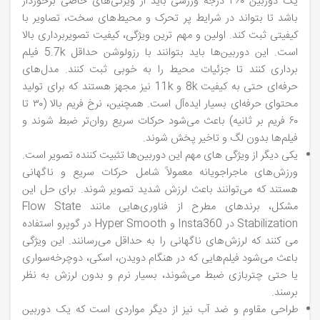
یک دوربین ۳۶۰ درجه ورزشی باید از ویژگی‌های خاصی برخوردار
باشد تا بتواند در شرایط پر تحرک و محیط‌های سخت، تصاویر با
کیفیتی ثبت کند. اولین و مهم‌ ترین ویژگی، کیفیت تصویربرداری بالا
است. این دوربین‌ها باید بتوانند با رزولوشن حداقل 5.7k فیلم‌
برداری کنند تا جزئیات محیط را به خوبی ثبت کنند. مدل‌های
حرفه‌ای حتی به کیفیت 8k و 11k نیز مجهز هستند که برای تولید
محتوای حرفه‌ای بسیار ایده‌آل است. همچنین، نرخ فریم بالا (۳۰ تا
۶۰ فریم بر ثانیه) باعث می‌شود حرکات سریع روان‌تر ضبط شوند و
فیلم‌ها بدون لگ و تاخیر پخش شوند.
یکی دیگر از ویژگی‌ های مهم این دوربین‌ها تثبیت‌ کننده تصویر است.
ورزش‌های ماجراجویانه معمولاً شامل حرکات سریع و ناگهانی
هستند که می‌توانند باعث لرزش شدید تصویر شوند. برای حل این
مشکل، برندهای مطرح از فناوری‌هایی مانند Flow State
Stabilization در Insta360 و Hyper Smooth در گوپرو استفاده
می‌ کنند که لرزش‌های ناگهانی را به حداقل می‌رسانند. این ویژگی
باعث می‌شود فیلم‌هایی که در هنگام دویدن، اسکی، دوچرخه‌سواری
یا حتی چتربازی ضبط می‌شوند، بسیار نرم و بدون لرزش به نظر
برسند.
طراحی مقاوم و ضد آب نیز از دیگر مواردی است که یک دوربین