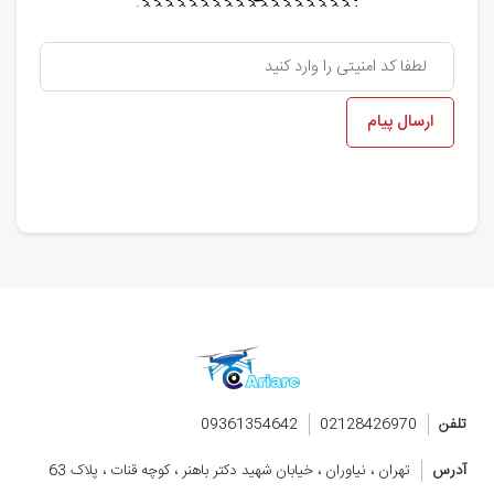
ارسال پیام
تلفن
02128426970
09361354642
آدرس
تهران ، نیاوران ، خیابان شهید دکتر باهنر ، کوچه قنات ، پلاک 63