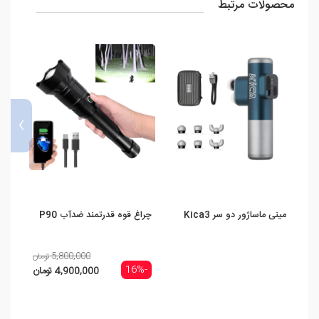
محصولات مرتبط
›
مینی ماساژور دو سر Kica3
چراغ قوه قدرتمند ضدآب P90
ماساژ
5,800,000 تومان
-16%
4,900,000 تومان