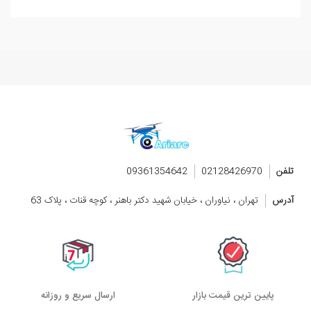
تلفن
02128426970
09361354642
آدرس
تهران ، نیاوران ، خیابان شهید دکتر باهنر ، کوچه قنات ، پلاک 63
پایین ترین قیمت بازار
ارسال سریع و روزانه